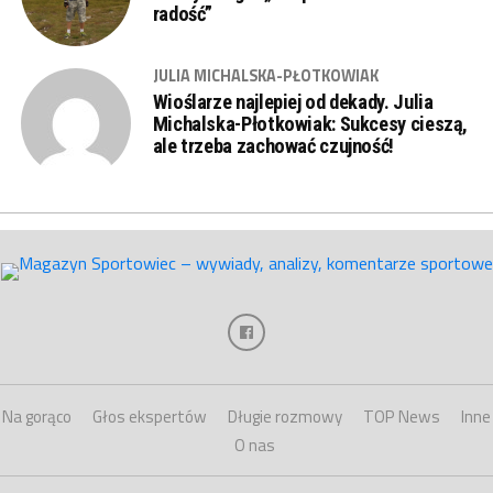
radość”
JULIA MICHALSKA-PŁOTKOWIAK
Wioślarze najlepiej od dekady. Julia
Michalska-Płotkowiak: Sukcesy cieszą,
ale trzeba zachować czujność!
Na gorąco
Głos ekspertów
Długie rozmowy
TOP News
Inne
O nas