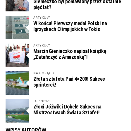
Gienieczko był pomawiany przez ostatnie
pięć lat?
ARTYKUŁY
W końcu! Pierwszy medal Polski na
Igrzyskach Olimpijskich w Tokio
ARTYKUŁY
Marcin Gienieczko napisał książkę
„Zatańczyć z Amazonką”!
NA GORĄCO
Złota sztafeta Pań 4×200! Sukces
sprinterek!
TOP NEWS
Złoci Jóźwik i Dobek! Sukces na
Mistrzostwach Świata Sztafet!
WPISY AUTORÓW