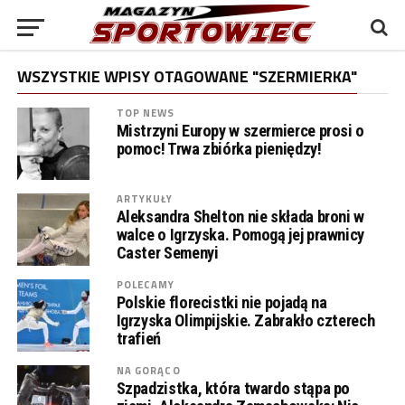
WSZYSTKIE WPISY OTAGOWANE "SZERMIERKA"
TOP NEWS
Mistrzyni Europy w szermierce prosi o
pomoc! Trwa zbiórka pieniędzy!
ARTYKUŁY
Aleksandra Shelton nie składa broni w
walce o Igrzyska. Pomogą jej prawnicy
Caster Semenyi
POLECAMY
Polskie florecistki nie pojadą na
Igrzyska Olimpijskie. Zabrakło czterech
trafień
NA GORĄCO
Szpadzistka, która twardo stąpa po