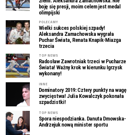
ziemi. Aleksandra Zamachowska: Nie
boję się presji, moim celem jest medal
olimpijski
POLECAMY
Wielki sukces polskiej szpady!
Aleksandra Zamachowska wygrała
Puchar Świata, Renata Knapik-Miazga
trzecia
TOP NEWS
Radosław Zawrotniak trzeci w Pucharze
Świata! Ważny krok w kierunku Igrzysk
wykonany!
INNE
Dominatory 2019: Cztery punkty na wagę
zwycięstwa! Julia Kowalczyk pokonała
szpadzistki!
TOP NEWS
Spora niespodzianka. Danuta Dmowska-
Andrzejuk nową minister sportu