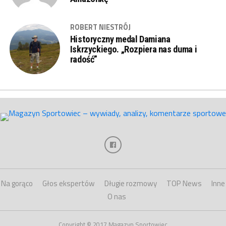
ROBERT NIESTRÓJ
Historyczny medal Damiana
Iskrzyckiego. „Rozpiera nas duma i
radość”
Na gorąco
Głos ekspertów
Długie rozmowy
TOP News
Inne
O nas
Copyright © 2017 Magazyn Sportowiec