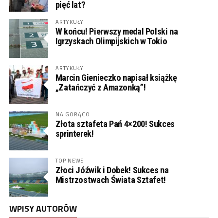
pięć lat?
ARTYKUŁY
W końcu! Pierwszy medal Polski na
Igrzyskach Olimpijskich w Tokio
ARTYKUŁY
Marcin Gienieczko napisał książkę
„Zatańczyć z Amazonką”!
NA GORĄCO
Złota sztafeta Pań 4×200! Sukces
sprinterek!
TOP NEWS
Złoci Jóźwik i Dobek! Sukces na
Mistrzostwach Świata Sztafet!
WPISY AUTORÓW