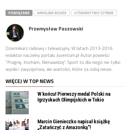
POWIĄZANE
KAROLINA BOSIEK
ŁYŻWIARSTWO SZYBKIE
Przemysław Paszowski
Dziennikarz radiowy i telewizyjny. W latach 2013-2016
redaktor naczelny portalu Juventum.pl Autor powieści
"Pragnę, Kocham, Nienawidzę". Sport to dla niego nie tylko
wyniki i zwycięstwa, ale wartości, które za sobą niesie.
WIĘCEJ W TOP NEWS
W końcu! Pierwszy medal Polski na
Igrzyskach Olimpijskich w Tokio
Marcin Gienieczko napisał książkę
„Zatańczyć z Amazonką”!