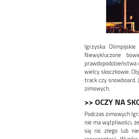
Igrzyska Olimpijski
Niewykluczone bow
prawdopodobieństwa mo
wielcy skoczkowie. Obj
track czy snowboard.
zimowych.
>> OCZY NA SK
Podczas zimowych Igrzy
nie ma wątpliwości, że
się nic złego lub ni