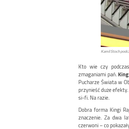
Kamil Stoch podcz
Kto wie czy podcza
zmaganiami pań.
King
Pucharze Świata w Obe
przynieść duże efekty.
si-fi. Na razie.
Dobra forma Kingi Raj
znaczenie. Za dwa la
czerwoni – co pokazał