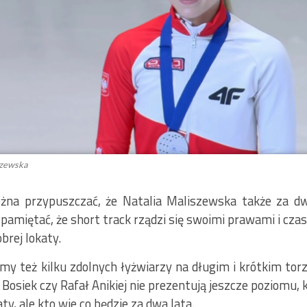
szewska
a przypuszczać, że Natalia Maliszewska także za dw
 pamiętać, że short track rządzi się swoimi prawami i cz
brej lokaty.
 też kilku zdolnych łyżwiarzy na długim i krótkim torz
 Bosiek czy Rafał Anikiej nie prezentują jeszcze poziomu,
ty, ale kto wie co będzie za dwa lata.