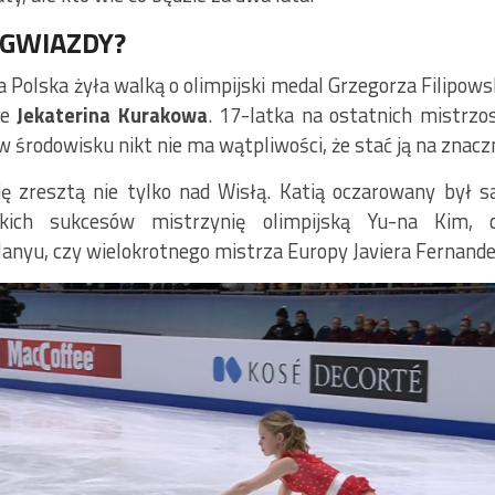
 GWIAZDY?
 Polska żyła walką o olimpijski medal Grzegorza Filipows
ie
Jekaterina Kurakowa
. 17-latka na ostatnich mistrz
 w środowisku nikt nie ma wątpliwości, że stać ją na znaczn
się zresztą nie tylko nad Wisłą. Katią oczarowany był
lkich sukcesów mistrzynię olimpijską Yu-na Kim, 
Hanyu, czy wielokrotnego mistrza Europy Javiera Fernande