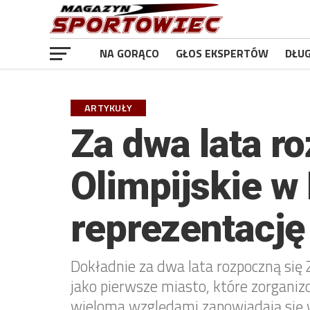
NA GORĄCO
GŁOS EKSPERTÓW
DŁU
ARTYKUŁY
Za dwa lata r
Olimpijskie w 
reprezentację
Dokładnie za dwa lata rozpoczną się 
jako pierwsze miasto, które zorganiz
wieloma względami zapowiadają się w