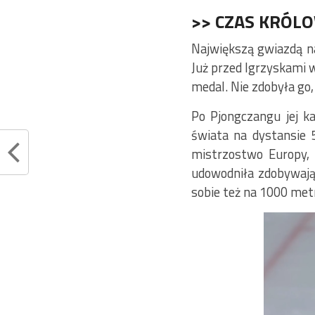
>> CZAS KRÓL
Największą gwiazdą na
Już przed Igrzyskami 
medal. Nie zdobyła go,
Po Pjongczangu jej k
świata na dystansie 
mistrzostwo Europy, 
udowodniła zdobywając
sobie też na 1000 met