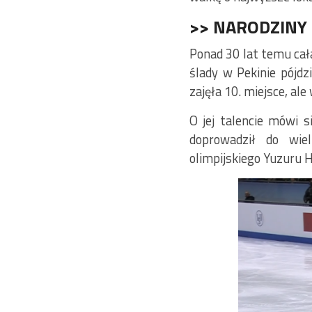
>> NARODZINY
Ponad 30 lat temu cała
ślady w Pekinie pójdz
zajęła 10. miejsce, ale
O jej talencie mówi 
doprowadził do wie
olimpijskiego Yuzuru 