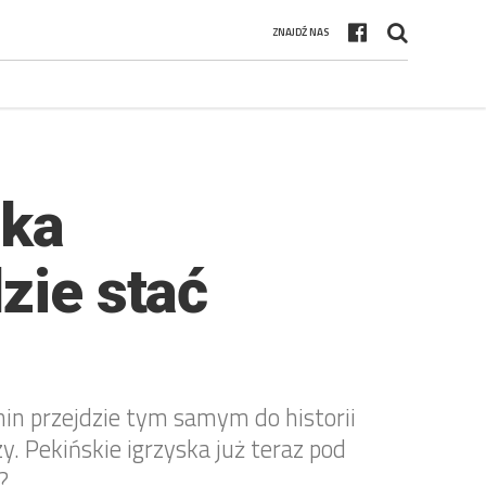
ZNAJDŹ NAS
ska
zie stać
hin przejdzie tym samym do historii
y. Pekińskie igrzyska już teraz pod
?