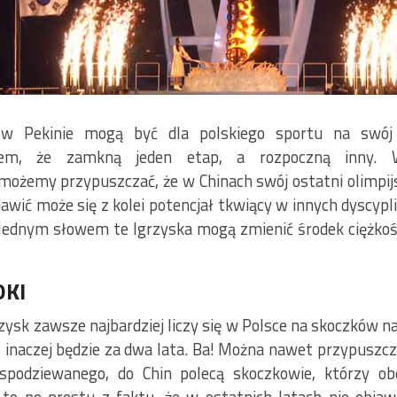
e w Pekinie mogą być dla polskiego sportu na swó
iem, że zamkną jeden etap, a rozpoczną inny.
żemy przypuszczać, że w Chinach swój ostatni olimpijs
awić może się z kolei potencjał tkwiący w innych dyscypli
 Jednym słowem te Igrzyska mogą zmienić środek ciężkoś
OKI
sk zawsze najbardziej liczy się w Polsce na skoczków nar
 inaczej będzie za dwa lata. Ba! Można nawet przypuszcza
espodziewanego, do Chin polecą skoczkowie, którzy ob