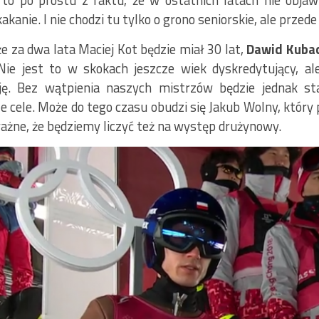
 to po prostu z faktu, że w ostatnich latach nie objawi
kanie. I nie chodzi tu tylko o grono seniorskie, ale przed
 że za dwa lata Maciej Kot będzie miał 30 lat,
Dawid Kubac
Nie jest to w skokach jeszcze wiek dyskredytujący, al
cję. Bez wątpienia naszych mistrzów będzie jednak st
e cele. Może do tego czasu obudzi się Jakub Wolny, który
 ważne, że będziemy liczyć też na występ drużynowy.