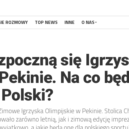
GIE ROZMOWY
TOP NEWS
INNE
O NAS
ozpoczną się Igrzy
Pekinie. Na co będ
 Polski?
Zimowe Igrzyska Olimpijskie w Pekinie. Stolica C
owało zarówno letnią, jak i zimową edycję imprez
yjątkowo, a jakie będą one dla polskiego sportu