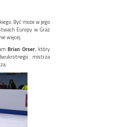
kiego. Być może w jego
ostwach Europy w Graz
ie więcej.
 sam
Brian Orser
, który
dwukrotnego mistrza
za.