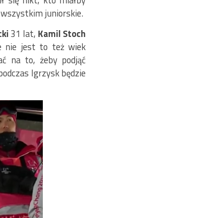
ł się nikt, kto miałby
e wszystkim juniorskie.
ki
31 lat,
Kamil Stoch
e nie jest to też wiek
ać na to, żeby podjąć
 podczas Igrzysk będzie