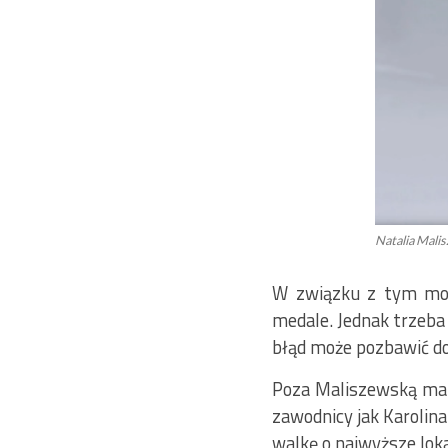
Natalia Mali
W związku z tym możn
medale. Jednak trzeba
błąd może pozbawić do
Poza Maliszewską mamy
zawodnicy jak Karolina
walkę o najwyższe loka