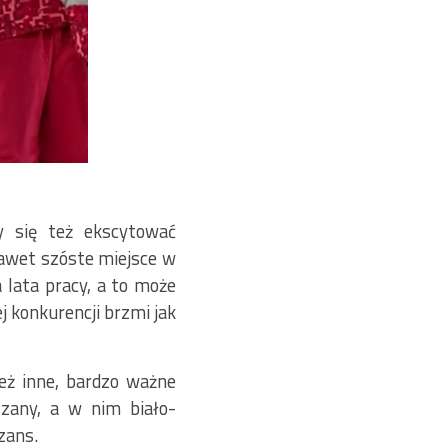
 się też ekscytować
nawet szóste miejsce w
 lata pracy, a to może
j konkurencji brzmi jak
też inne, bardzo ważne
szany, a w nim biało-
zans.