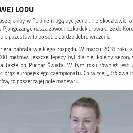
OWEJ LODU
szej ekipy w Pekinie mogą być jednak nie skoczkowie, 
w Pjongczangu nasza zawodniczka deklarowała, że do Korei
 ale pozostawiła po sobie bardzo dobre wrażenie.
ariera nabrała wielkiego rozpędu. W marcu 2018 roku z
500 metrów. Jeszcze lepszy był dla niej kolejny sezon,
a także po Puchar Świata. W tym roku również jest w
 brąz europejskiego czempionatu. Co więcej „Królowa lodu
rów, co poszerza jej pole manewru.