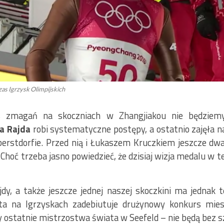
as Igrzysk Olimpijskich
s zmagań na skoczniach w Zhangjiakou nie będziemy
a Rajda
robi systematyczne postępy, a ostatnio zajęła 
rstdorfie. Przed nią i Łukaszem Kruczkiem jeszcze dwa
 Choć trzeba jasno powiedzieć, że dzisiaj wizja medalu w te
dy, a także jeszcze jednej naszej skoczkini ma jednak 
ta na Igrzyskach zadebiutuje drużynowy konkurs mie
y ostatnie mistrzostwa świata w Seefeld – nie będą bez s