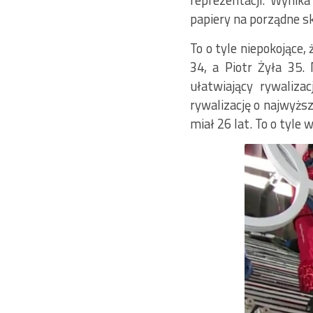
reprezentacji. Wynika
papiery na porządne ska
To o tyle niepokojące,
34, a Piotr Żyła 35. 
ułatwiający rywaliza
rywalizację o najwyższ
miał 26 lat. To o tyle