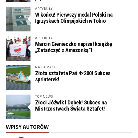
ARTYKUŁY
W końcu! Pierwszy medal Polski na
Igrzyskach Olimpijskich w Tokio
ARTYKUŁY
Marcin Gienieczko napisał książkę
„Zatańczyć z Amazonką”!
NA GORĄCO
Złota sztafeta Pań 4×200! Sukces
sprinterek!
TOP NEWS
Złoci Jóźwik i Dobek! Sukces na
Mistrzostwach Świata Sztafet!
WPISY AUTORÓW