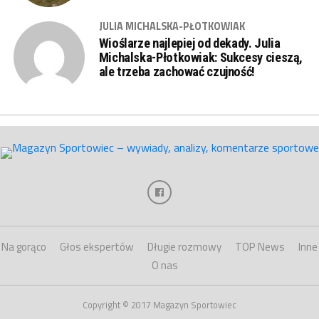
JULIA MICHALSKA-PŁOTKOWIAK
Wioślarze najlepiej od dekady. Julia
Michalska-Płotkowiak: Sukcesy cieszą,
ale trzeba zachować czujność!
Na gorąco
Głos ekspertów
Długie rozmowy
TOP News
Inne
O nas
Copyright © 2017 Magazyn Sportowiec