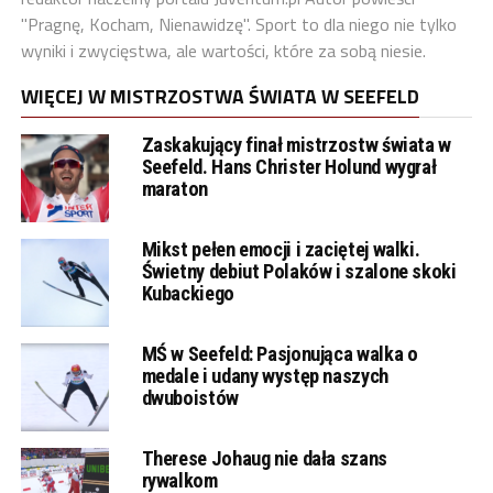
"Pragnę, Kocham, Nienawidzę". Sport to dla niego nie tylko
wyniki i zwycięstwa, ale wartości, które za sobą niesie.
WIĘCEJ W MISTRZOSTWA ŚWIATA W SEEFELD
Zaskakujący finał mistrzostw świata w
Seefeld. Hans Christer Holund wygrał
maraton
Mikst pełen emocji i zaciętej walki.
Świetny debiut Polaków i szalone skoki
Kubackiego
MŚ w Seefeld: Pasjonująca walka o
medale i udany występ naszych
dwuboistów
Therese Johaug nie dała szans
rywalkom