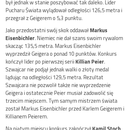
był jednak w stanie poszybować tak daleko. Lider
Pucharu Świata wylądował odległości 126,5 metra i
przegrał z Geigerem o 5,3 punktu.
Jako przedostatni swój skok oddawał
Markus
Eisenbichler
. Niemiec nie dał szans swoim rywalom
skacząc 135,5 metra. Markus Eisenbichler
wyprzedził Geigera o ponad 10 punktów. Konkurs
kończył lider po pierwszej serii
Killian Peier
.
Szwajcar nie podjął jednak walki o złoty medal
lądując na odległości 129,5 metra. Rezultat
Szwajcara nie pozwolił także nie wyprzedzenie
Geigera i ostatecznie Peier musiał zadowolić się
trzecim miejscem. Tym samym mistrzem świata
został Markus Eisenbichler przed Karlem Geigerem i
Killianem Peierem.
Na piątym miejscu konkurs zakończył
Kamil Stoch
.