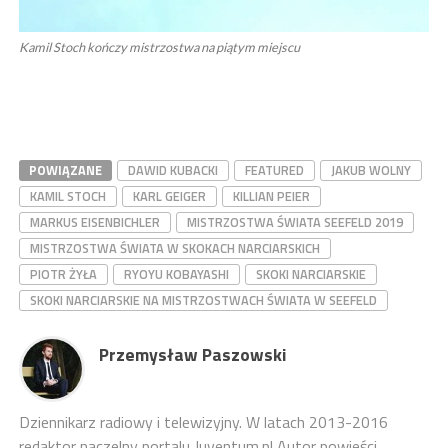
Kamil Stoch kończy mistrzostwa na piątym miejscu
POWIĄZANE
DAWID KUBACKI
FEATURED
JAKUB WOLNY
KAMIL STOCH
KARL GEIGER
KILLIAN PEIER
MARKUS EISENBICHLER
MISTRZOSTWA ŚWIATA SEEFELD 2019
MISTRZOSTWA ŚWIATA W SKOKACH NARCIARSKICH
PIOTR ŻYŁA
RYOYU KOBAYASHI
SKOKI NARCIARSKIE
SKOKI NARCIARSKIE NA MISTRZOSTWACH ŚWIATA W SEEFELD
Przemysław Paszowski
Dziennikarz radiowy i telewizyjny. W latach 2013-2016
redaktor naczelny portalu Juventum.pl Autor powieści