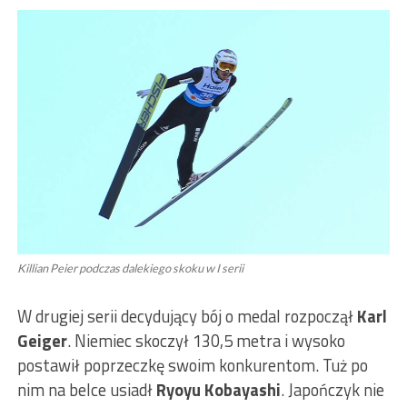
Killian Peier podczas dalekiego skoku w I serii
W drugiej serii decydujący bój o medal rozpoczął
Karl
Geiger
. Niemiec skoczył 130,5 metra i wysoko
postawił poprzeczkę swoim konkurentom. Tuż po
nim na belce usiadł
Ryoyu Kobayashi
. Japończyk nie