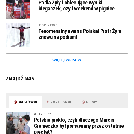
Podia Żyły i obiecujące wyniki
biegaczek, czyli weekend w pigułce
TOP NEWS
Fenomenalny awans Polaka! Piotr Żyła
znowu na podium!
WIĘCEJ WPISÓW
ZNAJDŹ NAS
NAGŁÓWKI
POPULARNE
FILMY
ARTYKUŁY
Polskie piekło, czyli dlaczego Marcin
Gienieczko był pomawiany przez ostatnie
pięć lat?