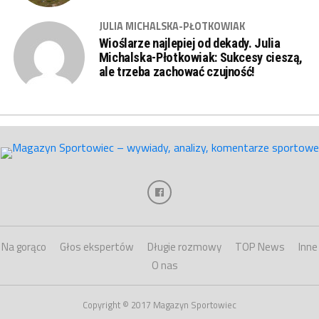
JULIA MICHALSKA-PŁOTKOWIAK
Wioślarze najlepiej od dekady. Julia
Michalska-Płotkowiak: Sukcesy cieszą,
ale trzeba zachować czujność!
Na gorąco
Głos ekspertów
Długie rozmowy
TOP News
Inne
O nas
Copyright © 2017 Magazyn Sportowiec