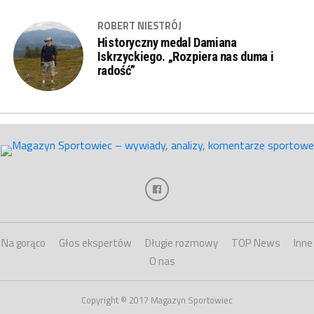
ROBERT NIESTRÓJ
Historyczny medal Damiana
Iskrzyckiego. „Rozpiera nas duma i
radość”
Na gorąco
Głos ekspertów
Długie rozmowy
TOP News
Inne
O nas
Copyright © 2017 Magazyn Sportowiec