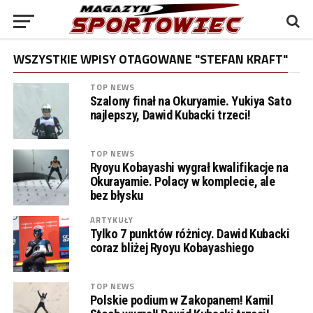
WSZYSTKIE WPISY OTAGOWANE "STEFAN KRAFT"
TOP NEWS
Szalony finał na Okuryamie. Yukiya Sato
najlepszy, Dawid Kubacki trzeci!
TOP NEWS
Ryoyu Kobayashi wygrał kwalifikacje na
Okurayamie. Polacy w komplecie, ale
bez błysku
ARTYKUŁY
Tylko 7 punktów różnicy. Dawid Kubacki
coraz bliżej Ryoyu Kobayashiego
TOP NEWS
Polskie podium w Zakopanem! Kamil