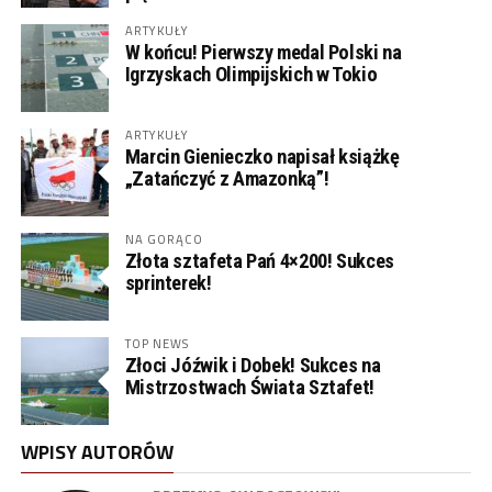
ARTYKUŁY
W końcu! Pierwszy medal Polski na
Igrzyskach Olimpijskich w Tokio
ARTYKUŁY
Marcin Gienieczko napisał książkę
„Zatańczyć z Amazonką”!
NA GORĄCO
Złota sztafeta Pań 4×200! Sukces
sprinterek!
TOP NEWS
Złoci Jóźwik i Dobek! Sukces na
Mistrzostwach Świata Sztafet!
WPISY AUTORÓW