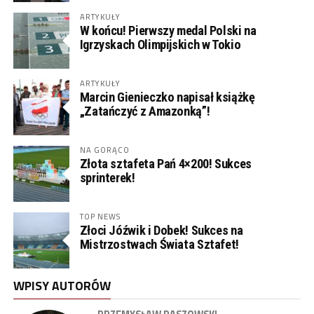
ARTYKUŁY
W końcu! Pierwszy medal Polski na
Igrzyskach Olimpijskich w Tokio
ARTYKUŁY
Marcin Gienieczko napisał książkę
„Zatańczyć z Amazonką”!
NA GORĄCO
Złota sztafeta Pań 4×200! Sukces
sprinterek!
TOP NEWS
Złoci Jóźwik i Dobek! Sukces na
Mistrzostwach Świata Sztafet!
WPISY AUTORÓW