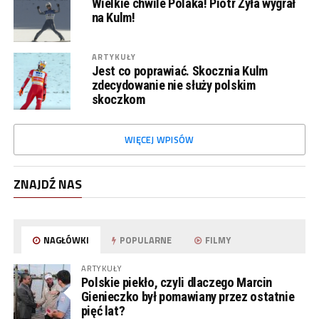
Wielkie chwile Polaka! Piotr Żyła wygrał
na Kulm!
ARTYKUŁY
Jest co poprawiać. Skocznia Kulm
zdecydowanie nie służy polskim
skoczkom
WIĘCEJ WPISÓW
ZNAJDŹ NAS
NAGŁÓWKI
POPULARNE
FILMY
ARTYKUŁY
Polskie piekło, czyli dlaczego Marcin
Gienieczko był pomawiany przez ostatnie
pięć lat?