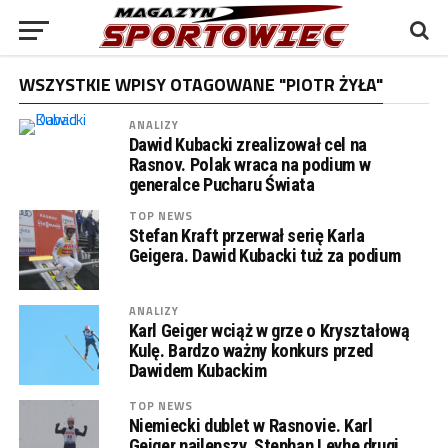
WSZYSTKIE WPISY OTAGOWANE "PIOTR ŻYŁA"
ANALIZY
Dawid Kubacki zrealizował cel na
Rasnov. Polak wraca na podium w
generalce Pucharu Świata
TOP NEWS
Stefan Kraft przerwał serię Karla
Geigera. Dawid Kubacki tuż za podium
ANALIZY
Karl Geiger wciąż w grze o Kryształową
Kulę. Bardzo ważny konkurs przed
Dawidem Kubackim
TOP NEWS
Niemiecki dublet w Rasnovie. Karl
Geiger najlepszy, Stephan Leyhe drugi