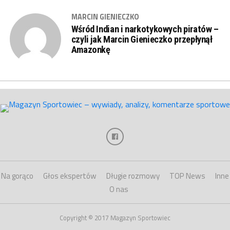
MARCIN GIENIECZKO
Wśród Indian i narkotykowych piratów –
czyli jak Marcin Gienieczko przepłynął
Amazonkę
Na gorąco
Głos ekspertów
Długie rozmowy
TOP News
Inne
O nas
Copyright © 2017 Magazyn Sportowiec