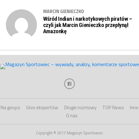
MARCIN GIENIECZKO
Wśród Indian i narkotykowych piratów –
czyli jak Marcin Gienieczko przepłynął
Amazonkę
Na gorąco
Głos ekspertów
Długie rozmowy
TOP News
Inne
O nas
Copyright © 2017 Magazyn Sportowiec