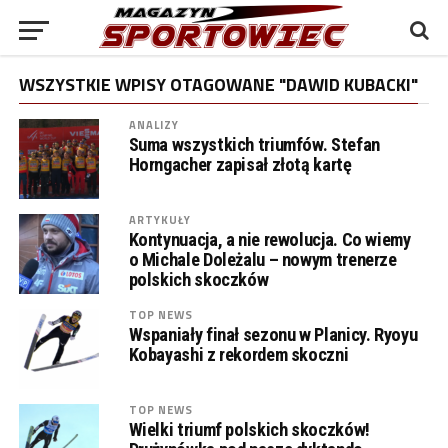
WSZYSTKIE WPISY OTAGOWANE "DAWID KUBACKI"
ANALIZY
Suma wszystkich triumfów. Stefan
Horngacher zapisał złotą kartę
ARTYKUŁY
Kontynuacja, a nie rewolucja. Co wiemy
o Michale Doleżalu – nowym trenerze
polskich skoczków
TOP NEWS
Wspaniały finał sezonu w Planicy. Ryoyu
Kobayashi z rekordem skoczni
TOP NEWS
Wielki triumf polskich skoczków!