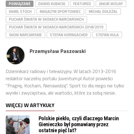
POWIĄZANE
DAWID KUBACKI
FEATURED
JAKUB WOLNY
KAMIL STOCH
MAGAZYN SPORTOWIEC
MICHAL DOLEŻAL
PUCHAR ŚWIATA W SKOKACH NARCIARSKICH
PUCHAR ŚWIATA W SKOKACH NARCIARSKICH 2018/2019
SKOKI NARCIARSKIE
STEFAN HORNGACHER
STEFAN HULA
Przemysław Paszowski
Dziennikarz radiowy i telewizyjny. W latach 2013-2016
redaktor naczelny portalu Juventum.pl Autor powieści
"Pragnę, Kocham, Nienawidzę". Sport to dla niego nie tylko
wyniki i zwycięstwa, ale wartości, które za sobą niesie.
WIĘCEJ W ARTYKUŁY
Polskie piekło, czyli dlaczego Marcin
Gienieczko był pomawiany przez
ostatnie pięć lat?