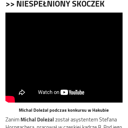
>> NIESPEŁNIONY SKOCZEK
Michal Doleżal podczas konkursu w Hakubie
Zanim
Michal Doleżal
został asystentem Stefana
Horngachera, pracował w czeskiej kadrze B. Pod jego