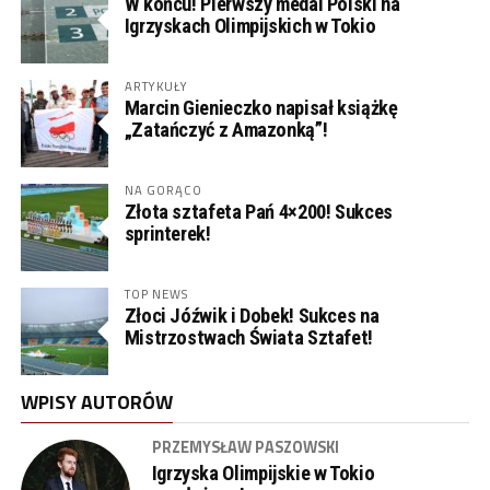
W końcu! Pierwszy medal Polski na
Igrzyskach Olimpijskich w Tokio
ARTYKUŁY
Marcin Gienieczko napisał książkę
„Zatańczyć z Amazonką”!
NA GORĄCO
Złota sztafeta Pań 4×200! Sukces
sprinterek!
TOP NEWS
Złoci Jóźwik i Dobek! Sukces na
Mistrzostwach Świata Sztafet!
WPISY AUTORÓW
PRZEMYSŁAW PASZOWSKI
Igrzyska Olimpijskie w Tokio