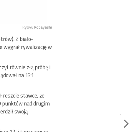
Ryoyu Kobayashi
trów). Z biało-
le wygrał rywalizację w
czył równie złą próbę i
ylądował na 131
 reszcie stawce, że
 10 punktów nad drugim
erdził swoją
opiero 13. i tym samym