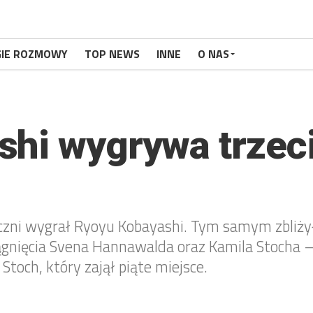
GIE ROZMOWY
TOP NEWS
INNE
O NAS
hi wygrywa trzec
oczni wygrał Ryoyu Kobayashi. Tym samym zbliż
siągnięcia Svena Hannawalda oraz Kamila Stocha
toch, który zajął piąte miejsce.