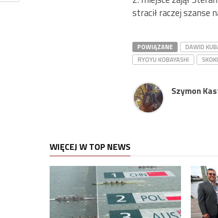
stracił raczej szanse 
POWIĄZANE
DAWID KUB
RYOYU KOBAYASHI
SKOKI
Szymon Kast
WIĘCEJ W TOP NEWS