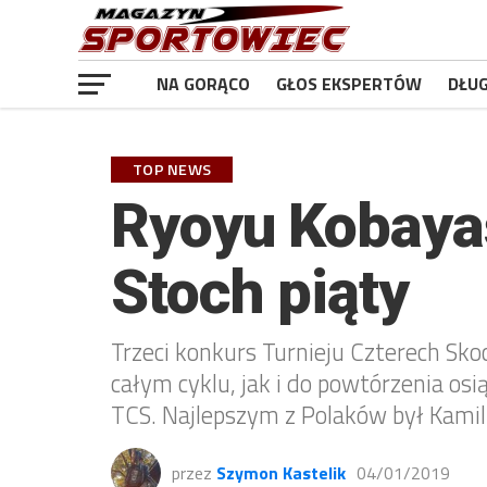
NA GORĄCO
GŁOS EKSPERTÓW
DŁU
TOP NEWS
Ryoyu Kobayas
Stoch piąty
Trzeci konkurs Turnieju Czterech Sk
całym cyklu, jak i do powtórzenia o
TCS. Najlepszym z Polaków był Kamil S
przez
Szymon Kastelik
04/01/2019