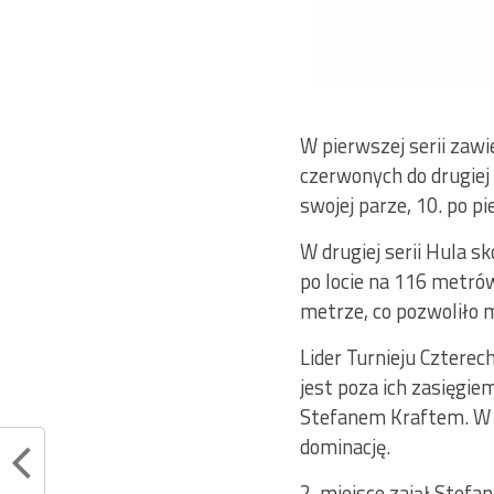
W pierwszej serii zawi
czerwonych do drugiej 
swojej parze, 10. po pi
W drugiej serii Hula sk
po locie na 116 metró
metrze, co pozwoliło
Lider Turnieju Cztere
jest poza ich zasięgie
Stefanem Kraftem. W d
dominację.
2. miejsce zajął Stefa