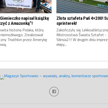
Gienieczko napisał książkę
Złota sztafeta Pań 4×200! S
czyć z Amazonką”!
sprinterek!
ita historia Polaka, który
Zakończyły się Lekkoatletyczn
 niemożliwego. Zrealizował
Mistrzostwa Świata Sztafet -
czny Triathlon przez Amerykę
Silesia21! W drugim dniu imprez
ową.
ekipy...