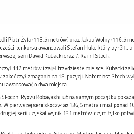
edli Piotr Żyła (113,5 metrów) oraz Jakub Wolny (116,5 me
części konkursu awansowali Stefan Hula, który był 31., a
erwszej serii Dawid Kubacki oraz 7. Kamil Stoch.
oczył 112 metrów i zajął trzydzieste miejsce. Kubacki zali
w zakończył zmagania na 18. pozycji. Natomiast Stoch w
 mu awansować o dwa miejsca.
ch Skoczni Ryoyu Kobayashi już na samym początku pokazał
m. W pierwszej serii skoczył aż 136,5 metra i miał ponad
rugiej serii uzyskał wynik 131 metrów, czym tylko potwi
n Kraft, a 3. był Andreas Stjernen. Markus Eisenbichler d