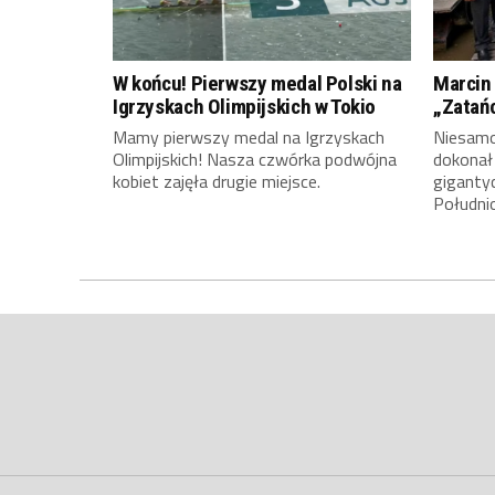
W końcu! Pierwszy medal Polski na
Marcin 
Igrzyskach Olimpijskich w Tokio
„Zatań
Mamy pierwszy medal na Igrzyskach
Niesamow
Olimpijskich! Nasza czwórka podwójna
dokonał
kobiet zajęła drugie miejsce.
giganty
Południ