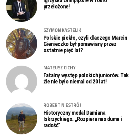
Igrzyska Olimpijskie w Tokio
przełożone!
SZYMON KASTELIK
Polskie piekło, czyli dlaczego Marcin
Gienieczko był pomawiany przez
ostatnie pięć lat?
MATEUSZ CICHY
Fatalny występ polskich juniorów. Tak
źle nie było niemal od 20 lat!
ROBERT NIESTRÓJ
Historyczny medal Damiana
Iskrzyckiego. „Rozpiera nas duma i
radość”