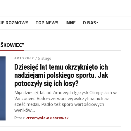
GIE ROZMOWY
TOP NEWS
INNE
O NAS
AŚKOWIEC"
ARTYKUŁY
/ 6 lat ago
Dziesięć lat temu okrzyknięto ich
nadziejami polskiego sportu. Jak
potoczyły się ich losy?
Mija dziesięć lat od Zimowych Igrzysk Olimpijskich w
Vancouver. Biało-czerwoni wywalczyli na nich aż
sześć medali. Padło też sporo wartościowych
wyników....
Przez
Przemysław Paszowski