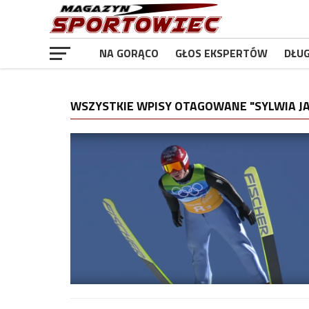
NA GORĄCO
GŁOS EKSPERTÓW
DŁU
WSZYSTKIE WPISY OTAGOWANE "SYLWIA J