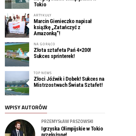
Tokio
ARTYKUŁY
Marcin Gienieczko napisał
książkę „Zatańczyć z
Amazonką”!
NA GORĄCO
Złota sztafeta Pań 4×200!
Sukces sprinterek!
TOP NEWS
Złoci Jóźwik i Dobek! Sukces na
Mistrzostwach Świata Sztafet!
WPISY AUTORÓW
PRZEMYSŁAW PASZOWSKI
Igrzyska Olimpijskie w Tokio
przełożone!