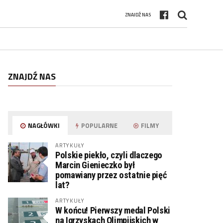
ZNAJDŹ NAS
ZNAJDŹ NAS
NAGŁÓWKI
POPULARNE
FILMY
ARTYKUŁY
Polskie piekło, czyli dlaczego
Marcin Gienieczko był
pomawiany przez ostatnie pięć
lat?
ARTYKUŁY
W końcu! Pierwszy medal Polski
na Igrzyskach Olimpijskich w