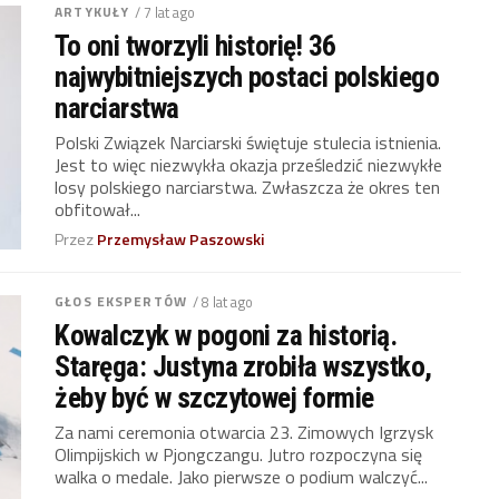
ARTYKUŁY
/ 7 lat ago
To oni tworzyli historię! 36
najwybitniejszych postaci polskiego
narciarstwa
Polski Związek Narciarski świętuje stulecia istnienia.
Jest to więc niezwykła okazja prześledzić niezwykłe
losy polskiego narciarstwa. Zwłaszcza że okres ten
obfitował...
Przez
Przemysław Paszowski
GŁOS EKSPERTÓW
/ 8 lat ago
Kowalczyk w pogoni za historią.
Staręga: Justyna zrobiła wszystko,
żeby być w szczytowej formie
Za nami ceremonia otwarcia 23. Zimowych Igrzysk
Olimpijskich w Pjongczangu. Jutro rozpoczyna się
walka o medale. Jako pierwsze o podium walczyć...