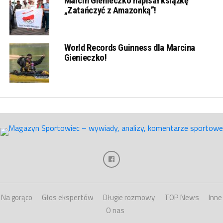
Marcin Gienieczko napisał książkę
„Zatańczyć z Amazonką”!
World Records Guinness dla Marcina
Gienieczko!
Na gorąco
Głos ekspertów
Długie rozmowy
TOP News
Inne
O nas