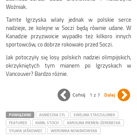
Woźniak.
Tamte Igrzyska wlały jednak w polskie serce
nadzieje, że kolejne w Soczi będą równie udane. W
Kanadzie przyzwoicie wypadło też kilkoro innych
sportowców, co dobrze rokowało przed Soczi.
Jak potoczyły się losy polskich nadziei olimpijskich,
okrzykniętych tym mianem po Igrzyskach w
Vancouver? Bardzo różnie.
Cofnij
1 z 7
Dalej
POWIĄZANE
AGNIESZKA CYL
EWELINA STASZULONEK
FEATURED
KAMIL STOCH
KAROLINA RIEMEN-ŻEREBECKA
SYLWIA JAŚKOWIEC
WERONIKA NOWAKOWSKA