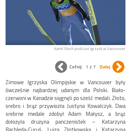
Kamil Stoch podczas Igrzysk w Vancouver
Cofnij
1 z 7
Dalej
Zimowe Igrzyska Olimpijskie w Vancouver były
ówcześnie najbardziej udanym dla Polski. Biało-
czerwoni w Kanadzie sięgnęli po sześć medali. Złoto,
srebro i brąz przywiozła Justyna Kowalczyk. Dwa
srebrne medale zdobył Adam Małysz, a brąz
dołożyła drużyna panczenistek – Katarzyna
Bachleda-Curuś, Luiza Złotkowska i Katarzyna