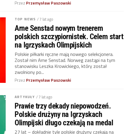
Przez
Przemysław Paszowski
TOP NEWS
/ 7 lat ago
Arne Senstad nowym trenerem
polskich szczypiornistek. Celem start
na Igrzyskach Olimpijskich
Polskie piłkarki ręczne mają nowego selekcjonera.
Został nim Arne Senstad. Norweg zastąpi na tym
stanowisku Leszka Krowickiego, który został
zwolniony po...
Przez
Przemysław Paszowski
ARTYKUŁY
/ 7 lat ago
Prawie trzy dekady niepowodzeń.
Polskie drużyny na Igrzyskach
Olimpijski długo czekają na medal
27 lat – dokładnie tyle polskie drużyny czekają na