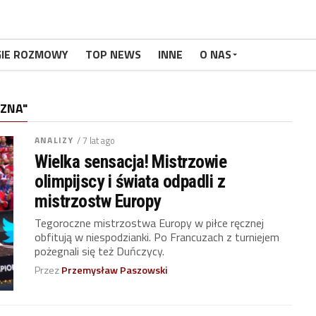
GIE ROZMOWY
TOP NEWS
INNE
O NAS
CZNA"
ANALIZY
/ 7 lat ago
Wielka sensacja! Mistrzowie
olimpijscy i świata odpadli z
mistrzostw Europy
Tegoroczne mistrzostwa Europy w piłce ręcznej
obfitują w niespodzianki. Po Francuzach z turniejem
pożegnali się też Duńczycy.
Przez
Przemysław Paszowski