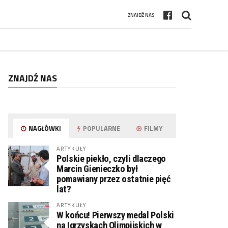
ZNAJDŹ NAS
ZNAJDŹ NAS
NAGŁÓWKI
POPULARNE
FILMY
ARTYKUŁY
Polskie piekło, czyli dlaczego
Marcin Gienieczko był
pomawiany przez ostatnie pięć
lat?
ARTYKUŁY
W końcu! Pierwszy medal Polski
na Igrzyskach Olimpijskich w