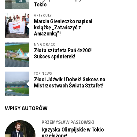
Tokio
ARTYKUŁY
Marcin Gienieczko napisał
książkę „Zatańczyć z
Amazonką”!
NA GORĄCO
Złota sztafeta Pań 4×200!
Sukces sprinterek!
TOP NEWS
Złoci Jóźwik i Dobek! Sukces na
Mistrzostwach Świata Sztafet!
WPISY AUTORÓW
PRZEMYSŁAW PASZOWSKI
Igrzyska Olimpijskie w Tokio
przełożone!