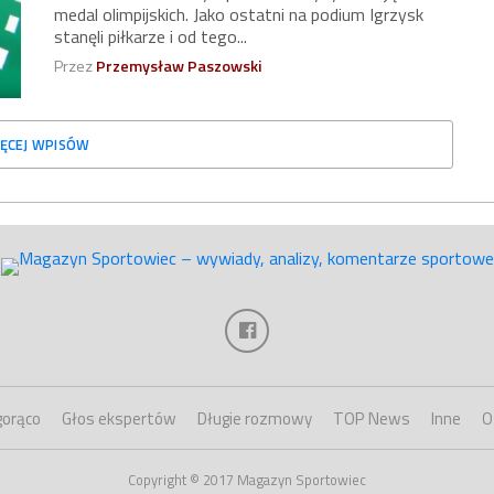
medal olimpijskich. Jako ostatni na podium Igrzysk
stanęli piłkarze i od tego...
Przez
Przemysław Paszowski
ĘCEJ WPISÓW
gorąco
Głos ekspertów
Długie rozmowy
TOP News
Inne
O
Copyright © 2017 Magazyn Sportowiec