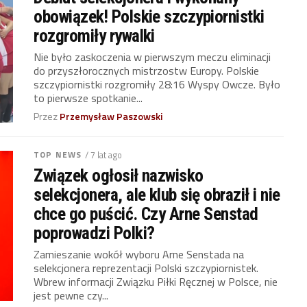
obowiązek! Polskie szczypiornistki
rozgromiły rywalki
Nie było zaskoczenia w pierwszym meczu eliminacji
do przyszłorocznych mistrzostw Europy. Polskie
szczypiornistki rozgromiły 28:16 Wyspy Owcze. Było
to pierwsze spotkanie...
Przez
Przemysław Paszowski
TOP NEWS
/ 7 lat ago
Związek ogłosił nazwisko
selekcjonera, ale klub się obraził i nie
chce go puścić. Czy Arne Senstad
poprowadzi Polki?
Zamieszanie wokół wyboru Arne Senstada na
selekcjonera reprezentacji Polski szczypiornistek.
Wbrew informacji Związku Piłki Ręcznej w Polsce, nie
jest pewne czy...