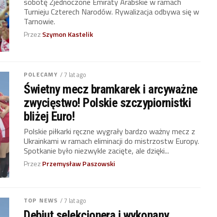
sobotę Zjednoczone Emiraty Arabskie w ramach
Turnieju Czterech Narodów. Rywalizacja odbywa się w
Tarnowie.
Przez
Szymon Kastelik
POLECAMY
/ 7 lat ago
Świetny mecz bramkarek i arcyważne
zwycięstwo! Polskie szczypiornistki
bliżej Euro!
Polskie piłkarki ręczne wygrały bardzo ważny mecz z
Ukrainkami w ramach eliminacji do mistrzostw Europy.
Spotkanie było niezwykle zacięte, ale dzięki...
Przez
Przemysław Paszowski
TOP NEWS
/ 7 lat ago
Debiut selekcjonera i wykonany