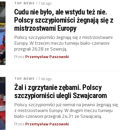
TOP NEWS
/ 7 lat ago
Cudu nie było, ale wstydu też nie.
Polscy szczypiorniści żegnają się z
mistrzostwami Europy
Polscy szczypiorniści żegnają się z mistrzostwami
Europy. W trzecim meczu turnieju biało-czerwoni
przegrali 26:28 ze Szwecją.
Przez
Przemysław Paszowski
TOP NEWS
/ 7 lat ago
Żal i zgrzytanie zębami. Polscy
szczypiorniści ulegli Szwajcarom
Polscy szczypiorniści już niemal na pewno żegnają się
z mistrzostwami Europy. W drugim meczu turnieju
biało-czerwoni przegrali 24:31 ze Szwajcarią.
Przez
Przemysław Paszowski