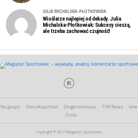
JULIA MICHALSKA-PŁOTKOWIAK
Wioślarze najlepiej od dekady. Julia
Michalska-Płotkowiak: Sukcesy cieszą,
ale trzeba zachować czujność!
Na gorąco
Głos ekspertów
Długie rozmowy
TOP News
Inne
O nas
Copyright © 2017 Magazyn Sportowiec