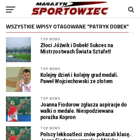
WSZYSTKIE WPISY OTAGOWANE "PATRYK DOBEK"
TOP NEWS
Złoci Jóźwik i Dobek! Sukces na
Mistrzostwach Świata Sztafet!
TOP NEWS
Kolejny dzień i kolejny grad medali.
Paweł Wojciechowski ze złotem
TOP NEWS
Joanna Fiodorow zgłasza aspiracje do
walki o medale. Niespodziewana
porażka Kopron
TOP NEWS
Polscy lekkoatleci znów pokazali klasę.