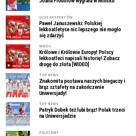
Joana Fiodorow wygrała w Mińsku
GŁOS EKSPERTÓW
Paweł Januszewski: Polskiej
lekkoatletyce nic lepszego nie mogło
się zdarzyć
WIDEO
Królowe i Królowie Europy! Polscy
lekkoatleci napisali historię! Zobacz
drogę do złota [WIDEO]
TOP NEWS
Znakomita postawa naszych biegaczy i
brąz sztafety na zakończenie
Uniwersjady!
TOP NEWS
Patryk Dobek też lubi brąz! Polak trzeci
na Uniwersjadzie
POLECAMY