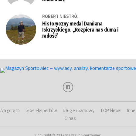
ROBERT NIESTRÓJ
Historyczny medal Damiana
Iskrzyckiego. „Rozpiera nas duma i
radość”
Na gorąco
Głos ekspertów
Długie rozmowy
TOP News
Inne
O nas
Copyright © 2017 Magazyn Sportowiec