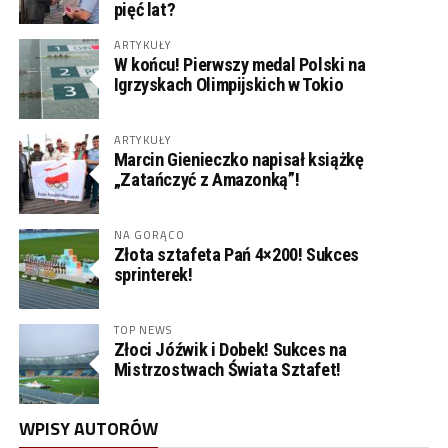
pięć lat?
ARTYKUŁY
W końcu! Pierwszy medal Polski na
Igrzyskach Olimpijskich w Tokio
ARTYKUŁY
Marcin Gienieczko napisał książkę
„Zatańczyć z Amazonką”!
NA GORĄCO
Złota sztafeta Pań 4×200! Sukces
sprinterek!
TOP NEWS
Złoci Jóźwik i Dobek! Sukces na
Mistrzostwach Świata Sztafet!
WPISY AUTORÓW