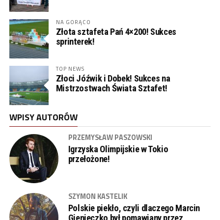
NA GORĄCO
Złota sztafeta Pań 4×200! Sukces
sprinterek!
TOP NEWS
Złoci Jóźwik i Dobek! Sukces na
Mistrzostwach Świata Sztafet!
WPISY AUTORÓW
PRZEMYSŁAW PASZOWSKI
Igrzyska Olimpijskie w Tokio
przełożone!
SZYMON KASTELIK
Polskie piekło, czyli dlaczego Marcin
Gienieczko był pomawiany przez