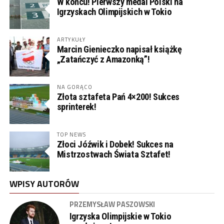
W końcu! Pierwszy medal Polski na
Igrzyskach Olimpijskich w Tokio
ARTYKUŁY
Marcin Gienieczko napisał książkę
„Zatańczyć z Amazonką”!
NA GORĄCO
Złota sztafeta Pań 4×200! Sukces
sprinterek!
TOP NEWS
Złoci Jóźwik i Dobek! Sukces na
Mistrzostwach Świata Sztafet!
WPISY AUTORÓW
PRZEMYSŁAW PASZOWSKI
Igrzyska Olimpijskie w Tokio