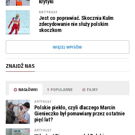
krytyki
ARTYKUŁY
Jest co poprawiać. Skocznia Kulm
zdecydowanie nie służy polskim
skoczkom
WIĘCEJ WPISÓW
ZNAJDŹ NAS
NAGŁÓWKI
POPULARNE
FILMY
ARTYKUŁY
Polskie piekło, czyli dlaczego Marcin
Gienieczko był pomawiany przez ostatnie
pięć lat?
ARTYKUŁY