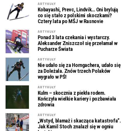
ARTYKUŁY
Kobayashi, Prevc, Lindvik… Oni brylują
co się stało z polskimi skoczkami?
Cztery lata po MŚJ w Rasnovie
ARTYKUŁY
Ponad 3 lata czekania i wystarczy.
Aleksander Zniszczoł się przełamał w
Pucharze Świata
ARTYKUŁY
Nie udało się za Horngachera, udało się
za Doleżala. Znów trzech Polaków
wygrało w PŚ!
ARTYKUŁY
Kulm – skocznia z piekła rodem.
Kończyła wielkie kariery i pozbawiała
zdrowia
ARTYKUŁY
„Wstyd, blamaż i skacząca katastrofa”.
Jak Kamil Stoch znalazł się w ogniu