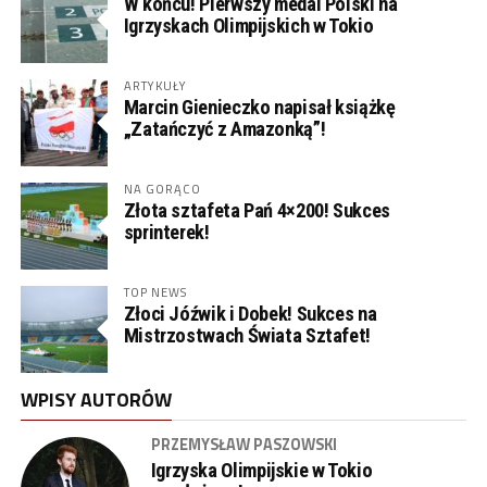
W końcu! Pierwszy medal Polski na
Igrzyskach Olimpijskich w Tokio
ARTYKUŁY
Marcin Gienieczko napisał książkę
„Zatańczyć z Amazonką”!
NA GORĄCO
Złota sztafeta Pań 4×200! Sukces
sprinterek!
TOP NEWS
Złoci Jóźwik i Dobek! Sukces na
Mistrzostwach Świata Sztafet!
WPISY AUTORÓW
PRZEMYSŁAW PASZOWSKI
Igrzyska Olimpijskie w Tokio