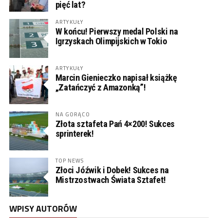
pięć lat?
ARTYKUŁY
W końcu! Pierwszy medal Polski na
Igrzyskach Olimpijskich w Tokio
ARTYKUŁY
Marcin Gienieczko napisał książkę
„Zatańczyć z Amazonką”!
NA GORĄCO
Złota sztafeta Pań 4×200! Sukces
sprinterek!
TOP NEWS
Złoci Jóźwik i Dobek! Sukces na
Mistrzostwach Świata Sztafet!
WPISY AUTORÓW