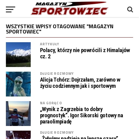
WSZYSTKIE WPISY OTAGOWANE "MAGAZYN
SPORTOWIEC"
ARTYKUŁY
Polacy, którzy nie powrócili z Himalajów
cz. 2
DŁUGIE ROZMOWY
Alicja Tchórz: Dojrzałam, zarówno w
życiu codziennym jak i sportowym
NA GORĄCO
„Wynik z Zagrzebia to dobry
prognostyk”. Igor Sikorski gotowy na
paraolimpiadę
DŁUGIE ROZMOWY
„Żyłyśmy nadzieją na lepsze czasy”.