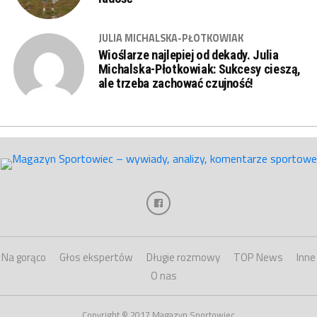
JULIA MICHALSKA-PŁOTKOWIAK
Wioślarze najlepiej od dekady. Julia
Michalska-Płotkowiak: Sukcesy cieszą,
ale trzeba zachować czujność!
Na gorąco
Głos ekspertów
Długie rozmowy
TOP News
Inne
O nas
Copyright © 2017 Magazyn Sportowiec