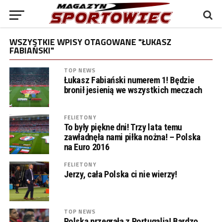
WSZYSTKIE WPISY OTAGOWANE "ŁUKASZ
FABIAŃSKI"
TOP NEWS
Łukasz Fabiański numerem 1! Będzie
bronił jesienią we wszystkich meczach
FELIETONY
To były piękne dni! Trzy lata temu
zawładnęła nami piłka nożna! – Polska
na Euro 2016
FELIETONY
Jerzy, cała Polska ci nie wierzy!
TOP NEWS
Polska przegrała z Portugalią! Bardzo