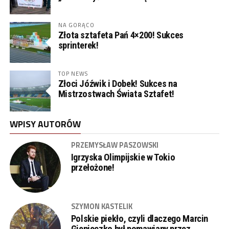
NA GORĄCO
Złota sztafeta Pań 4×200! Sukces
sprinterek!
TOP NEWS
Złoci Jóźwik i Dobek! Sukces na
Mistrzostwach Świata Sztafet!
WPISY AUTORÓW
PRZEMYSŁAW PASZOWSKI
Igrzyska Olimpijskie w Tokio
przełożone!
SZYMON KASTELIK
Polskie piekło, czyli dlaczego Marcin
Gienieczko był pomawiany przez