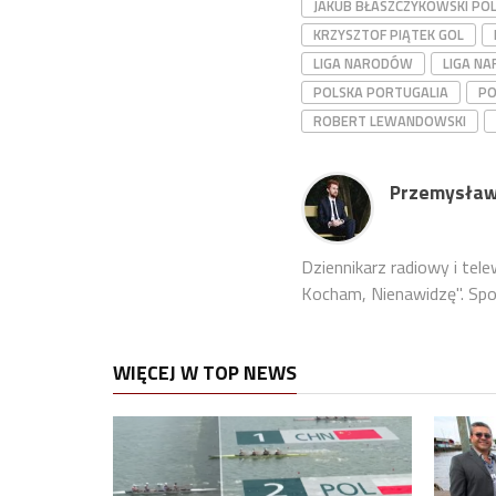
JAKUB BŁASZCZYKOWSKI PO
KRZYSZTOF PIĄTEK GOL
LIGA NARODÓW
LIGA NA
POLSKA PORTUGALIA
PO
ROBERT LEWANDOWSKI
Przemysław
Dziennikarz radiowy i tel
Kocham, Nienawidzę". Sport
WIĘCEJ W TOP NEWS