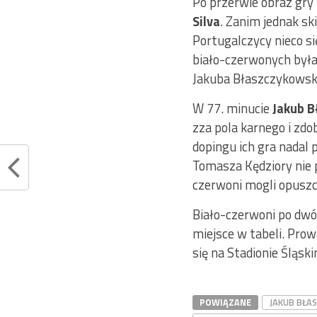
Po przerwie obraz gry 
Silva
. Zanim jednak sk
Portugalczycy nieco się
biało-czerwonych była 
Jakuba Błaszczykowskie
W 77. minucie
Jakub B
zza pola karnego i zdo
dopingu ich gra nadal 
Tomasza Kędziory nie p
czerwoni mogli opuszc
Biało-czerwoni po dwó
miejsce w tabeli. Pro
się na Stadionie Śląsk
POWIĄZANE
JAKUB BŁA