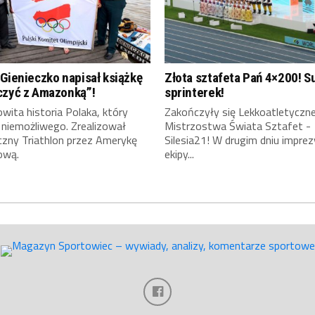
Gienieczko napisał książkę
Złota sztafeta Pań 4×200! S
czyć z Amazonką”!
sprinterek!
ita historia Polaka, który
Zakończyły się Lekkoatletyczn
 niemożliwego. Zrealizował
Mistrzostwa Świata Sztafet -
czny Triathlon przez Amerykę
Silesia21! W drugim dniu imprez
ową.
ekipy...