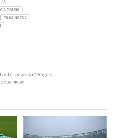
LIA
CJA POLSKI
PIŁKA NOŻNA
J
l Autor powieści "Pragnę,
 sobą niesie.