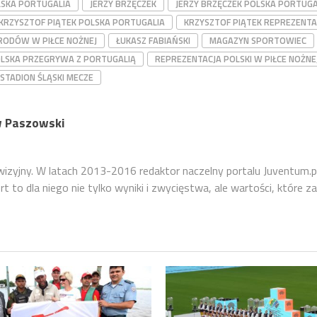
LSKA PORTUGALIA
JERZY BRZĘCZEK
JERZY BRZĘCZEK POLSKA PORTUGA
KRZYSZTOF PIĄTEK POLSKA PORTUGALIA
KRZYSZTOF PIĄTEK REPREZENTA
RODÓW W PIŁCE NOŻNEJ
ŁUKASZ FABIAŃSKI
MAGAZYN SPORTOWIEC
LSKA PRZEGRYWA Z PORTUGALIĄ
REPREZENTACJA POLSKI W PIŁCE NOŻNE
STADION ŚLĄSKI MECZE
 Paszowski
ewizyjny. W latach 2013-2016 redaktor naczelny portalu Juventum.p
 to dla niego nie tylko wyniki i zwycięstwa, ale wartości, które za