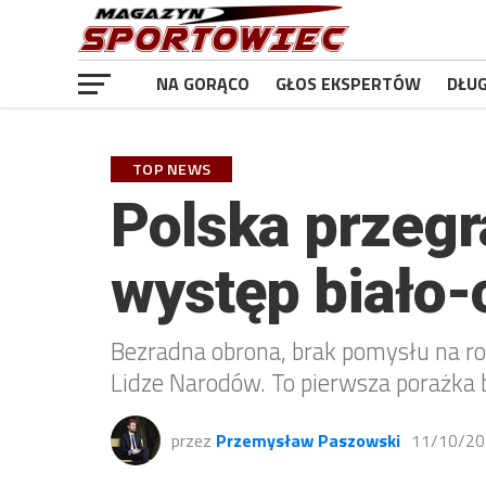
NA GORĄCO
GŁOS EKSPERTÓW
DŁU
TOP NEWS
Polska przegr
występ biało
Bezradna obrona, brak pomysłu na roz
Lidze Narodów. To pierwsza porażka 
przez
Przemysław Paszowski
11/10/20