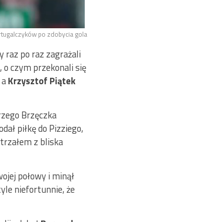
tugalczyków po zdobycia gola
 raz po raz zagrażali
 o czym przekonali się
 a
Krzysztof Piątek
rzego Brzęczka
odał piłkę do Pizziego,
strzałem z bliska
wojej połowy i minął
 tyle niefortunnie, że