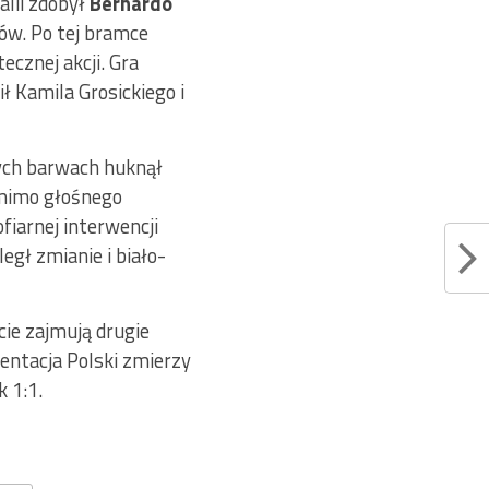
alii zdobył
Bernardo
tów. Po tej bramce
ecznej akcji. Gra
ł Kamila Grosickiego i
ych barwach huknął
e mimo głośnego
fiarnej interwencji
egł zmianie i biało-
ie zajmują drugie
entacja Polski zmierzy
 1:1.