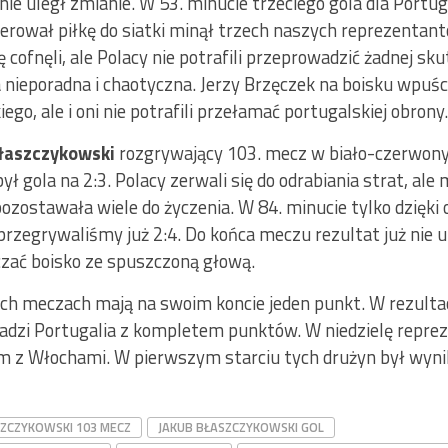
nie uległ zmianie. W 53. minucie trzeciego gola dla Portug
ierował piłkę do siatki minął trzech naszych reprezentan
 cofnęli, ale Polacy nie potrafili przeprowadzić żadnej skut
nieporadna i chaotyczna. Jerzy Brzęczek na boisku wpuści
go, ale i oni nie potrafili przełamać portugalskiej obrony.
łaszczykowski
rozgrywający 103. mecz w biało-czerwon
był gola na 2:3. Polacy zerwali się do odrabiania strat, al
pozostawała wiele do życzenia. W 84. minucie tylko dzięki o
rzegrywaliśmy już 2:4. Do końca meczu rezultat już nie ul
zać boisko ze spuszczoną głową.
ch meczach mają na swoim koncie jeden punkt. W rezultac
wadzi Portugalia z kompletem punktów. W niedzielę reprez
im z Włochami. W pierwszym starciu tych drużyn był wynik
SZCZYKOWSKI 103 MECZ
JAKUB BŁASZCZYKOWSKI GOL