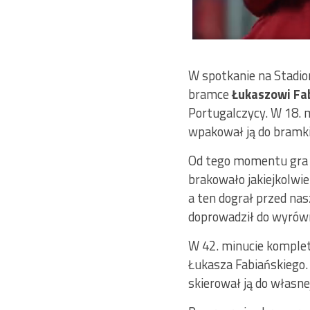
W spotkanie na Stadion
bramce
Łukaszowi Fa
Portugalczycy. W 18. 
wpakował ją do bramki
Od tego momentu gra 
brakowało jakiejkolwiek
a ten dograł przed na
doprowadził do wyrów
W 42. minucie komplet
Łukasza Fabiańskiego.
skierował ją do własnej