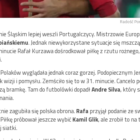
Radość Por
ie Śląskim lepiej weszli Portugalczycy. Mistrzowie Europy
biańskiemu
. Jednak niewykorzystane sytuacje się mszczą,
minucie Rafał Kurzawa dośrodkował piłkę z rzutu rożnego,
.
Polaków wyglądała jednak coraz gorzej. Podopiecznym Je
 wizji i pomysłu. Zemściło się to w 31. minucie. Cancelo p
szą bramkę. Tam do futbolówki dopadł
Andre Silva
, który 
nania.
nie zagubiła się polska obrona.
Rafa
przyjął podanie ze s
 Piłkę próbował jeszcze wybić
Kamil Glik
, ale zrobił to na
 siatki.