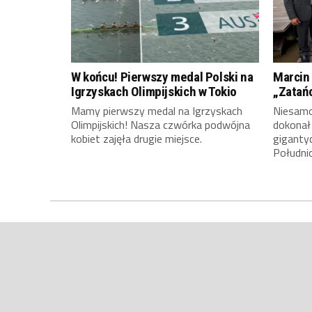
W końcu! Pierwszy medal Polski na
Marcin 
Igrzyskach Olimpijskich w Tokio
„Zatań
Mamy pierwszy medal na Igrzyskach
Niesamow
Olimpijskich! Nasza czwórka podwójna
dokonał
kobiet zajęła drugie miejsce.
giganty
Południ