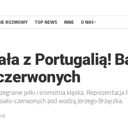
GIE ROZMOWY
TOP NEWS
INNE
O NAS
ała z Portugalią! B
-czerwonych
egranie piłki i sromotna klęska. Reprezentacja P
biało-czerwonych pod wodzą Jerzego Brzęczka.
18