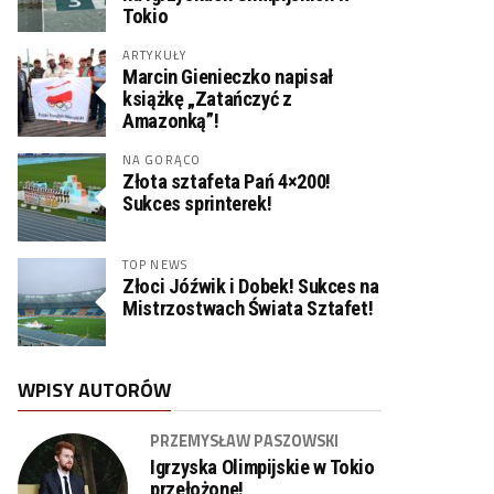
Tokio
ARTYKUŁY
Marcin Gienieczko napisał
książkę „Zatańczyć z
Amazonką”!
NA GORĄCO
Złota sztafeta Pań 4×200!
Sukces sprinterek!
TOP NEWS
Złoci Jóźwik i Dobek! Sukces na
Mistrzostwach Świata Sztafet!
WPISY AUTORÓW
PRZEMYSŁAW PASZOWSKI
Igrzyska Olimpijskie w Tokio
przełożone!