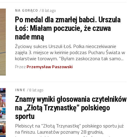
NA GORĄCO
/ 8 lat ago
Po medal dla zmarłej babci. Urszula
Łoś: Miałam poczucie, że czuwa
nade mną
Życiowy sukces Urszuli Łoś. Polka nieoczekiwanie
zajęła 3. miejsce w keirinie podczas Pucharu Świata w
kolarstwie torowym. "Byłam zaskoczona tak samo...
Przez
Przemysław Paszowski
INNE
/ 8 lat ago
Znamy wyniki głosowania czytelników
na „Złotą Trzynastkę” polskiego
sportu
Plebiscyt na "Złotą Trzynastkę" polskiego sportu już
na finiszu. Laureatów poznamy 28 grudnia,