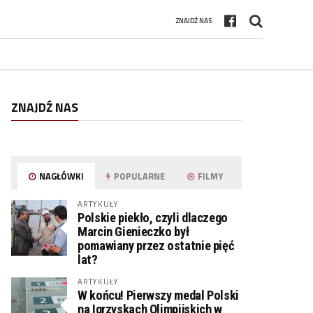
ZNAJDŹ NAS
ZNAJDŹ NAS
NAGŁÓWKI
POPULARNE
FILMY
ARTYKUŁY
Polskie piekło, czyli dlaczego
Marcin Gienieczko był
pomawiany przez ostatnie pięć
lat?
ARTYKUŁY
W końcu! Pierwszy medal Polski
na Igrzyskach Olimpijskich w