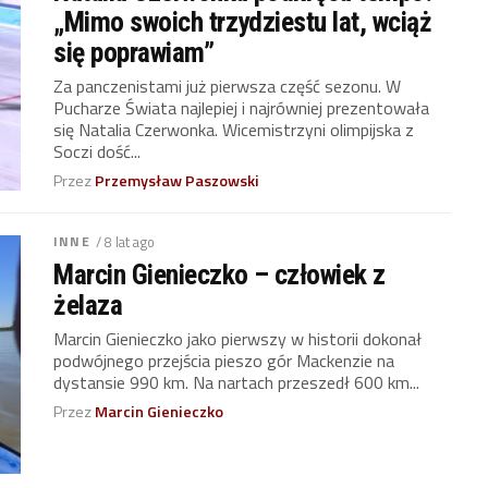
„Mimo swoich trzydziestu lat, wciąż
się poprawiam”
Za panczenistami już pierwsza część sezonu. W
Pucharze Świata najlepiej i najrówniej prezentowała
się Natalia Czerwonka. Wicemistrzyni olimpijska z
Soczi dość...
Przez
Przemysław Paszowski
INNE
/ 8 lat ago
Marcin Gienieczko – człowiek z
żelaza
Marcin Gienieczko jako pierwszy w historii dokonał
podwójnego przejścia pieszo gór Mackenzie na
dystansie 990 km. Na nartach przeszedł 600 km...
Przez
Marcin Gienieczko