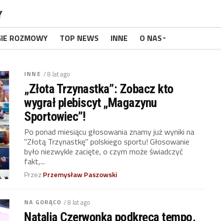
Y
GIE ROZMOWY
TOP NEWS
INNE
O NAS
INNE
/ 8 lat ago
„Złota Trzynastka”: Zobacz kto
wygrał plebiscyt „Magazynu
Sportowiec”!
Po ponad miesiącu głosowania znamy już wyniki na
"Złotą Trzynastkę" polskiego sportu! Głosowanie
było niezwykle zacięte, o czym może świadczyć
fakt,...
Przez
Przemysław Paszowski
NA GORĄCO
/ 8 lat ago
Natalia Czerwonka podkręca tempo.