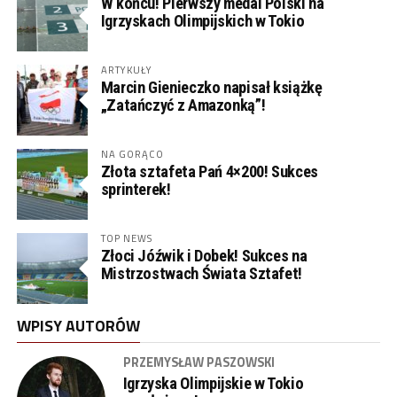
W końcu! Pierwszy medal Polski na
Igrzyskach Olimpijskich w Tokio
ARTYKUŁY
Marcin Gienieczko napisał książkę
„Zatańczyć z Amazonką”!
NA GORĄCO
Złota sztafeta Pań 4×200! Sukces
sprinterek!
TOP NEWS
Złoci Jóźwik i Dobek! Sukces na
Mistrzostwach Świata Sztafet!
WPISY AUTORÓW
PRZEMYSŁAW PASZOWSKI
Igrzyska Olimpijskie w Tokio