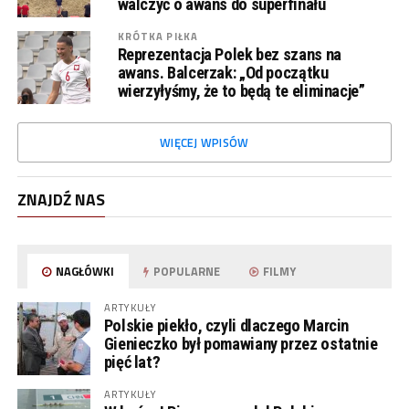
walczyć o awans do superfinału
KRÓTKA PIŁKA
Reprezentacja Polek bez szans na
awans. Balcerzak: „Od początku
wierzyłyśmy, że to będą te eliminacje”
WIĘCEJ WPISÓW
ZNAJDŹ NAS
NAGŁÓWKI
POPULARNE
FILMY
ARTYKUŁY
Polskie piekło, czyli dlaczego Marcin
Gienieczko był pomawiany przez ostatnie
pięć lat?
ARTYKUŁY