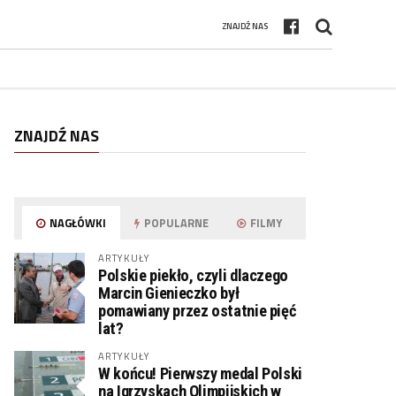
ZNAJDŹ NAS
ZNAJDŹ NAS
NAGŁÓWKI
POPULARNE
FILMY
ARTYKUŁY
Polskie piekło, czyli dlaczego
Marcin Gienieczko był
pomawiany przez ostatnie pięć
lat?
ARTYKUŁY
W końcu! Pierwszy medal Polski
na Igrzyskach Olimpijskich w