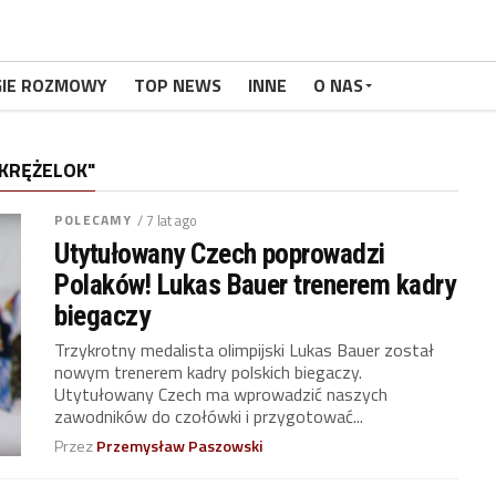
GIE ROZMOWY
TOP NEWS
INNE
O NAS
KRĘŻELOK"
POLECAMY
/ 7 lat ago
Utytułowany Czech poprowadzi
Polaków! Lukas Bauer trenerem kadry
biegaczy
Trzykrotny medalista olimpijski Lukas Bauer został
nowym trenerem kadry polskich biegaczy.
Utytułowany Czech ma wprowadzić naszych
zawodników do czołówki i przygotować...
Przez
Przemysław Paszowski