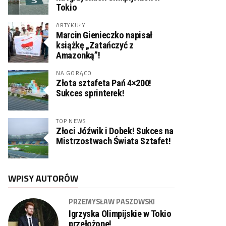
Tokio
ARTYKUŁY
Marcin Gienieczko napisał
książkę „Zatańczyć z
Amazonką”!
NA GORĄCO
Złota sztafeta Pań 4×200!
Sukces sprinterek!
TOP NEWS
Złoci Jóźwik i Dobek! Sukces na
Mistrzostwach Świata Sztafet!
WPISY AUTORÓW
PRZEMYSŁAW PASZOWSKI
Igrzyska Olimpijskie w Tokio
przełożone!