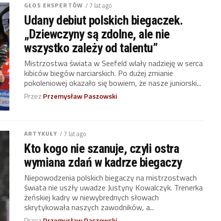
GŁOS EKSPERTÓW
/ 7 lat ago
Udany debiut polskich biegaczek.
„Dziewczyny są zdolne, ale nie
wszystko zależy od talentu”
Mistrzostwa świata w Seefeld wlały nadzieję w serca
kibiców biegów narciarskich. Po dużej zmianie
pokoleniowej okazało się bowiem, że nasze juniorski...
Przez
Przemysław Paszowski
ARTYKUŁY
/ 7 lat ago
Kto kogo nie szanuje, czyli ostra
wymiana zdań w kadrze biegaczy
Niepowodzenia polskich biegaczy na mistrzostwach
świata nie uszły uwadze Justyny Kowalczyk. Trenerka
żeńskiej kadry w niewybrednych słowach
skrytykowała naszych zawodników, a...
Przez
Przemysław Paszowski