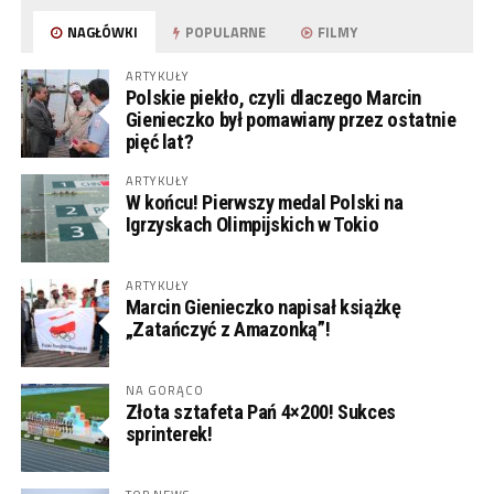
NAGŁÓWKI
POPULARNE
FILMY
ARTYKUŁY
Polskie piekło, czyli dlaczego Marcin
Gienieczko był pomawiany przez ostatnie
pięć lat?
ARTYKUŁY
W końcu! Pierwszy medal Polski na
Igrzyskach Olimpijskich w Tokio
ARTYKUŁY
Marcin Gienieczko napisał książkę
„Zatańczyć z Amazonką”!
NA GORĄCO
Złota sztafeta Pań 4×200! Sukces
sprinterek!