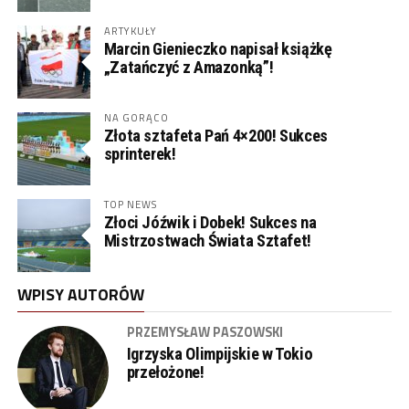
ARTYKUŁY
Marcin Gienieczko napisał książkę
„Zatańczyć z Amazonką”!
NA GORĄCO
Złota sztafeta Pań 4×200! Sukces
sprinterek!
TOP NEWS
Złoci Jóźwik i Dobek! Sukces na
Mistrzostwach Świata Sztafet!
WPISY AUTORÓW
PRZEMYSŁAW PASZOWSKI
Igrzyska Olimpijskie w Tokio
przełożone!