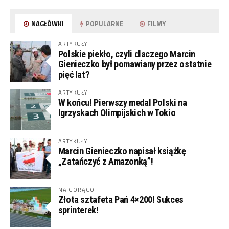
NAGŁÓWKI
POPULARNE
FILMY
ARTYKUŁY
Polskie piekło, czyli dlaczego Marcin
Gienieczko był pomawiany przez ostatnie
pięć lat?
ARTYKUŁY
W końcu! Pierwszy medal Polski na
Igrzyskach Olimpijskich w Tokio
ARTYKUŁY
Marcin Gienieczko napisał książkę
„Zatańczyć z Amazonką”!
NA GORĄCO
Złota sztafeta Pań 4×200! Sukces
sprinterek!