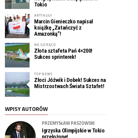
Tokio
ARTYKUŁY
Marcin Gienieczko napisał
książkę „Zatańczyć z
Amazonką”!
NA GORĄCO
Złota sztafeta Pań 4×200!
Sukces sprinterek!
TOP NEWS
Złoci Jóźwik i Dobek! Sukces na
Mistrzostwach Świata Sztafet!
WPISY AUTORÓW
PRZEMYSŁAW PASZOWSKI
Igrzyska Olimpijskie w Tokio
przełożone!