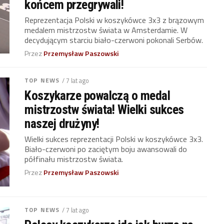
końcem przegrywali!
Reprezentacja Polski w koszykówce 3x3 z brązowym
medalem mistrzostw świata w Amsterdamie. W
decydującym starciu biało-czerwoni pokonali Serbów.
Przez
Przemysław Paszowski
TOP NEWS
/ 7 lat ago
Koszykarze powalczą o medal
mistrzostw świata! Wielki sukces
naszej drużyny!
Wielki sukces reprezentacji Polski w koszykówce 3x3.
Biało-czerwoni po zaciętym boju awansowali do
półfinału mistrzostw świata.
Przez
Przemysław Paszowski
TOP NEWS
/ 7 lat ago