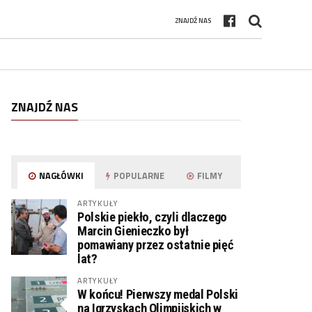
ZNAJDŹ NAS
ZNAJDŹ NAS
NAGŁÓWKI
POPULARNE
FILMY
ARTYKUŁY
Polskie piekło, czyli dlaczego
Marcin Gienieczko był
pomawiany przez ostatnie pięć
lat?
ARTYKUŁY
W końcu! Pierwszy medal Polski
na Igrzyskach Olimpijskich w