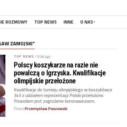
GIE ROZMOWY
TOP NEWS
INNE
O NAS
ŁAW ZAMOJSKI"
TOP NEWS
/ 6 lat ago
Polscy koszykarze na razie nie
powalczą o Igrzyska. Kwalifikacje
olimpijskie przełożone
Kwalifikacje do turnieju olimpijskiego w koszykówce
3x3 z udziałem reprezentacji Polski przełożone.
Powodem jest zagrożenie koronawirusem.
Przez
Przemysław Paszowski