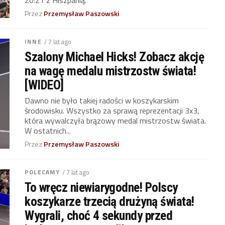
Przez
Przemysław Paszowski
INNE
/ 7 lat ago
Szalony Michael Hicks! Zobacz akcję
na wagę medalu mistrzostw świata!
[WIDEO]
Dawno nie było takiej radości w koszykarskim
środowisku. Wszystko za sprawą reprezentacji 3x3,
która wywalczyła brązowy medal mistrzostw świata.
W ostatnich...
Przez
Przemysław Paszowski
POLECAMY
/ 7 lat ago
To wręcz niewiarygodne! Polscy
koszykarze trzecią drużyną świata!
Wygrali, choć 4 sekundy przed