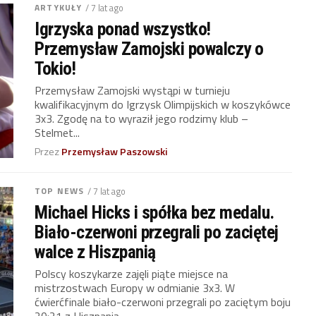
ARTYKUŁY
/ 7 lat ago
Igrzyska ponad wszystko!
Przemysław Zamojski powalczy o
Tokio!
Przemysław Zamojski wystąpi w turnieju
kwalifikacyjnym do Igrzysk Olimpijskich w koszykówce
3x3. Zgodę na to wyraził jego rodzimy klub –
Stelmet...
Przez
Przemysław Paszowski
TOP NEWS
/ 7 lat ago
Michael Hicks i spółka bez medalu.
Biało-czerwoni przegrali po zaciętej
walce z Hiszpanią
Polscy koszykarze zajęli piąte miejsce na
mistrzostwach Europy w odmianie 3x3. W
ćwierćfinale biało-czerwoni przegrali po zaciętym boju
20:21 z Hiszpanią.