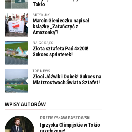
Tokio
ARTYKUŁY
Marcin Gienieczko napisał
książkę „Zatańczyć z
Amazonką”!
NA GORĄCO
Złota sztafeta Pań 4×200!
Sukces sprinterek!
TOP NEWS
Złoci Jóźwik i Dobek! Sukces na
Mistrzostwach Świata Sztafet!
WPISY AUTORÓW
PRZEMYSŁAW PASZOWSKI
Igrzyska Olimpijskie w Tokio
przełożone!