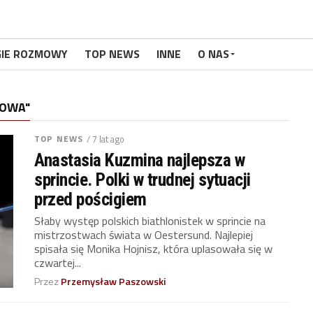
GIE ROZMOWY
TOP NEWS
INNE
O NAS
ŁOWA"
TOP NEWS
/ 7 lat ago
Anastasia Kuzmina najlepsza w
sprincie. Polki w trudnej sytuacji
przed pościgiem
Słaby występ polskich biathlonistek w sprincie na
mistrzostwach świata w Oestersund. Najlepiej
spisała się Monika Hojnisz, która uplasowała się w
czwartej...
Przez
Przemysław Paszowski