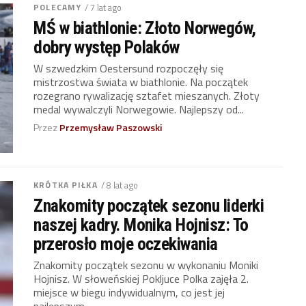
POLECAMY
/ 7 lat ago
MŚ w biathlonie: Złoto Norwegów,
dobry występ Polaków
W szwedzkim Oestersund rozpoczęły się
mistrzostwa świata w biathlonie. Na początek
rozegrano rywalizację sztafet mieszanych. Złoty
medal wywalczyli Norwegowie. Najlepszy od...
Przez
Przemysław Paszowski
KRÓTKA PIŁKA
/ 8 lat ago
Znakomity początek sezonu liderki
naszej kadry. Monika Hojnisz: To
przerosło moje oczekiwania
Znakomity początek sezonu w wykonaniu Moniki
Hojnisz. W słoweńskiej Pokljuce Polka zajęła 2.
miejsce w biegu indywidualnym, co jest jej
najlepszym...