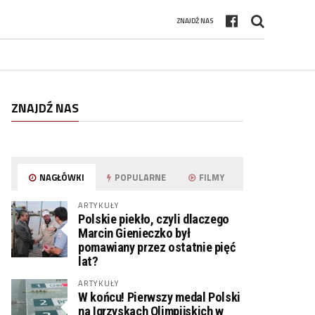
ZNAJDŹ NAS
ZNAJDŹ NAS
NAGŁÓWKI
POPULARNE
FILMY
ARTYKUŁY
Polskie piekło, czyli dlaczego
Marcin Gienieczko był
pomawiany przez ostatnie pięć
lat?
ARTYKUŁY
W końcu! Pierwszy medal Polski
na Igrzyskach Olimpijskich w