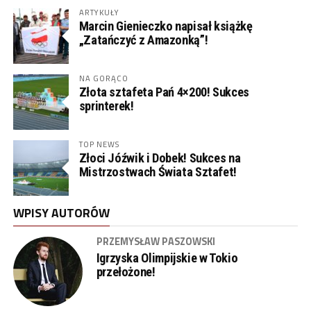
ARTYKUŁY
Marcin Gienieczko napisał książkę
„Zatańczyć z Amazonką”!
NA GORĄCO
Złota sztafeta Pań 4×200! Sukces
sprinterek!
TOP NEWS
Złoci Jóźwik i Dobek! Sukces na
Mistrzostwach Świata Sztafet!
WPISY AUTORÓW
PRZEMYSŁAW PASZOWSKI
Igrzyska Olimpijskie w Tokio
przełożone!