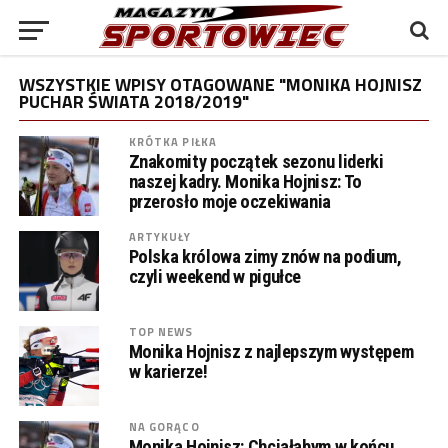
WSZYSTKIE WPISY OTAGOWANE "MONIKA HOJNISZ
PUCHAR ŚWIATA 2018/2019"
KRÓTKA PIŁKA
Znakomity początek sezonu liderki
naszej kadry. Monika Hojnisz: To
przerosło moje oczekiwania
ARTYKUŁY
Polska królowa zimy znów na podium,
czyli weekend w pigułce
TOP NEWS
Monika Hojnisz z najlepszym występem
w karierze!
NA GORĄCO
Monika Hojnisz: Chciałabym w końcu