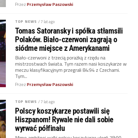
Przez
Przemysław Paszowski
TOP NEWS
/ 7 lat ago
Tomas Satoransky i spółka stłamsili
Polaków. Biało-czerwoni zagrają o
siódme miejsce z Amerykanami
Biało-czerwoni z trzecią porażką z rzędu na
mistrzostwach świata. Tym razem nasi koszykarze w
meczu klasyfikacyjnym przegrali 84:94 z Czechami.
Tym...
Przez
Przemysław Paszowski
TOP NEWS
/ 7 lat ago
Polscy koszykarze postawili się
Hiszpanom! Rywale nie dali sobie
wyrwać półfinału
Mimo ambitnej walki polscy koszykarze ulegli 78:90