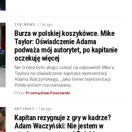
TOP NEWS
/ 7 lat ago
Burza w polskiej koszykówce. Mike
Taylor: Oświadczenie Adama
podważa mój autorytet, po kapitanie
oczekuję więcej
Nie trzeba było długo czekać na odpowiedź Mike'a
Taylora na oświadczenie kapitana reprezentacji
Adama Waczyńskiego. „Jako trener reprezentacji
Polski jestem rozczarowany...
Przez
Przemysław Paszowski
ARTYKUŁY
/ 7 lat ago
Kapitan rezygnuje z gry w kadrze?
Adam Waczyński: Nie jestem w