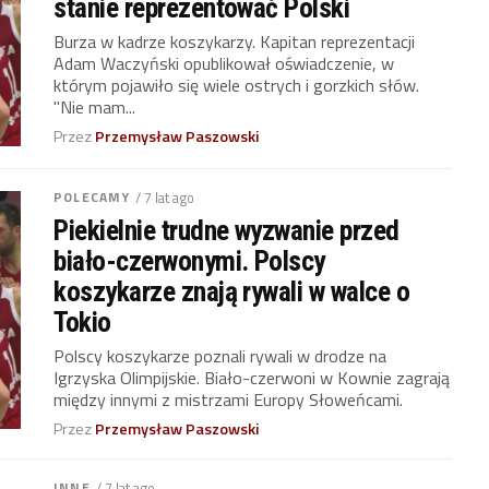
stanie reprezentować Polski
Burza w kadrze koszykarzy. Kapitan reprezentacji
Adam Waczyński opublikował oświadczenie, w
którym pojawiło się wiele ostrych i gorzkich słów.
"Nie mam...
Przez
Przemysław Paszowski
POLECAMY
/ 7 lat ago
Piekielnie trudne wyzwanie przed
biało-czerwonymi. Polscy
koszykarze znają rywali w walce o
Tokio
Polscy koszykarze poznali rywali w drodze na
Igrzyska Olimpijskie. Biało-czerwoni w Kownie zagrają
między innymi z mistrzami Europy Słoweńcami.
Przez
Przemysław Paszowski
INNE
/ 7 lat ago