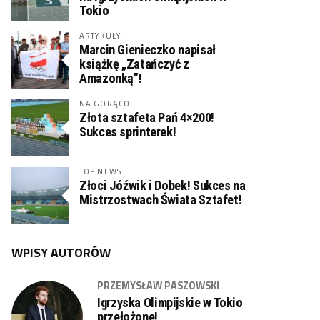
Tokio
ARTYKUŁY
Marcin Gienieczko napisał
książkę „Zatańczyć z
Amazonką”!
NA GORĄCO
Złota sztafeta Pań 4×200!
Sukces sprinterek!
TOP NEWS
Złoci Jóźwik i Dobek! Sukces na
Mistrzostwach Świata Sztafet!
WPISY AUTORÓW
PRZEMYSŁAW PASZOWSKI
Igrzyska Olimpijskie w Tokio
przełożone!