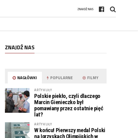
ZNAJDŹ NAS
ZNAJDŹ NAS
NAGŁÓWKI
POPULARNE
FILMY
ARTYKUŁY
Polskie piekło, czyli dlaczego
Marcin Gienieczko był
pomawiany przez ostatnie pięć
lat?
ARTYKUŁY
W końcu! Pierwszy medal Polski
na Igrzyskach Olimpijskich w