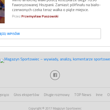
faworyzowanej Hiszpanii. Zamiast półfinału na biało-
czerwonych czeka teraz walka o piąte miejsce.
Przez
Przemysław Paszowski
ĘCEJ WPISÓW
gorąco
Głos ekspertów
Długie rozmowy
TOP News
Inne
O
Copyright © 2017 Magazyn Sportowiec