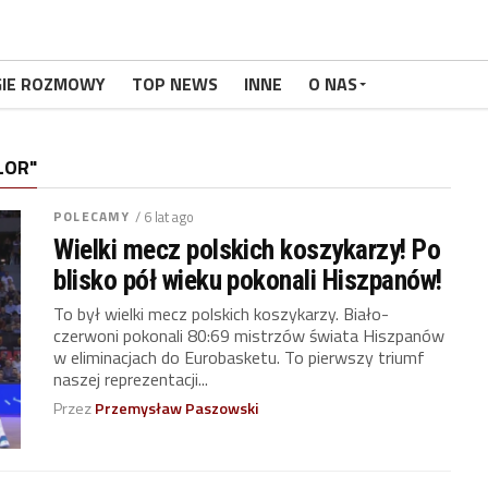
GIE ROZMOWY
TOP NEWS
INNE
O NAS
LOR"
POLECAMY
/ 6 lat ago
Wielki mecz polskich koszykarzy! Po
blisko pół wieku pokonali Hiszpanów!
To był wielki mecz polskich koszykarzy. Biało-
czerwoni pokonali 80:69 mistrzów świata Hiszpanów
w eliminacjach do Eurobasketu. To pierwszy triumf
naszej reprezentacji...
Przez
Przemysław Paszowski