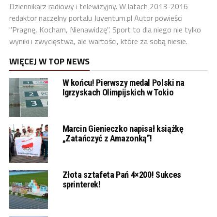
Dziennikarz radiowy i telewizyjny. W latach 2013-2016
redaktor naczelny portalu Juventum.pl Autor powieści
"Pragnę, Kocham, Nienawidzę". Sport to dla niego nie tylko
wyniki i zwycięstwa, ale wartości, które za sobą niesie.
WIĘCEJ W TOP NEWS
W końcu! Pierwszy medal Polski na
Igrzyskach Olimpijskich w Tokio
Marcin Gienieczko napisał książkę
„Zatańczyć z Amazonką”!
Złota sztafeta Pań 4×200! Sukces
sprinterek!