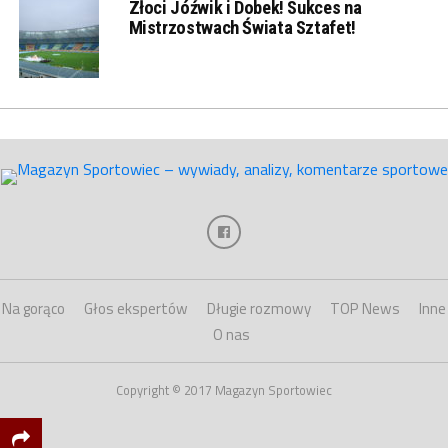
Złoci Jóźwik i Dobek! Sukces na
Mistrzostwach Świata Sztafet!
Na gorąco
Głos ekspertów
Długie rozmowy
TOP News
Inne
O nas
Copyright © 2017 Magazyn Sportowiec