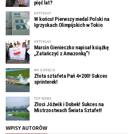
pięć lat?
ARTYKUŁY
W końcu! Pierwszy medal Polski na
Igrzyskach Olimpijskich w Tokio
ARTYKUŁY
Marcin Gienieczko napisał książkę
„Zatańczyć z Amazonką”!
NA GORĄCO
Złota sztafeta Pań 4×200! Sukces
sprinterek!
TOP NEWS
Złoci Jóźwik i Dobek! Sukces na
Mistrzostwach Świata Sztafet!
WPISY AUTORÓW