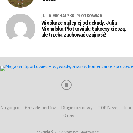
JULIA MICHALSKA-PŁOTKOWIAK
Wioślarze najlepiej od dekady. Julia
Michalska-Płotkowiak: Sukcesy cieszą,
ale trzeba zachować czujność!
Na gorąco
Głos ekspertów
Długie rozmowy
TOP News
Inne
O nas
Copyright © 2017 Magazyn Sportowiec