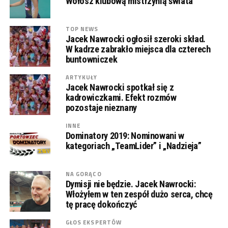
Wołosz klubową mistrzynią świata
TOP NEWS
Jacek Nawrocki ogłosił szeroki skład.
W kadrze zabrakło miejsca dla czterech
buntowniczek
ARTYKUŁY
Jacek Nawrocki spotkał się z
kadrowiczkami. Efekt rozmów
pozostaje nieznany
INNE
Dominatory 2019: Nominowani w
kategoriach „TeamLider” i „Nadzieja”
NA GORĄCO
Dymisji nie będzie. Jacek Nawrocki:
Włożyłem w ten zespół dużo serca, chcę
tę pracę dokończyć
GŁOS EKSPERTÓW