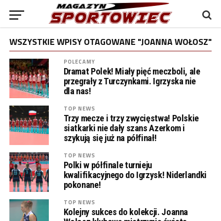
WSZYSTKIE WPISY OTAGOWANE "JOANNA WOŁOSZ"
POLECAMY
Dramat Polek! Miały pięć meczboli, ale
przegrały z Turczynkami. Igrzyska nie
dla nas!
TOP NEWS
Trzy mecze i trzy zwycięstwa! Polskie
siatkarki nie dały szans Azerkom i
szykują się już na półfinał!
TOP NEWS
Polki w półfinale turnieju
kwalifikacyjnego do Igrzysk! Niderlandki
pokonane!
TOP NEWS
Kolejny sukces do kolekcji. Joanna