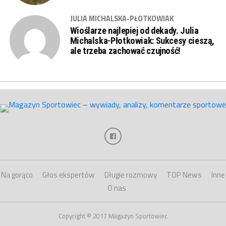
JULIA MICHALSKA-PŁOTKOWIAK
Wioślarze najlepiej od dekady. Julia
Michalska-Płotkowiak: Sukcesy cieszą,
ale trzeba zachować czujność!
Na gorąco
Głos ekspertów
Długie rozmowy
TOP News
Inne
O nas
Copyright © 2017 Magazyn Sportowiec