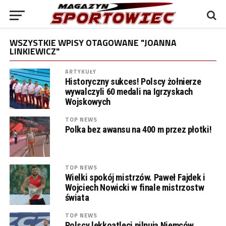
WSZYSTKIE WPISY OTAGOWANE "JOANNA
LINKIEWICZ"
ARTYKUŁY
Historyczny sukces! Polscy żołnierze
wywalczyli 60 medali na Igrzyskach
Wojskowych
TOP NEWS
Polka bez awansu na 400 m przez płotki!
TOP NEWS
Wielki spokój mistrzów. Paweł Fajdek i
Wojciech Nowicki w finale mistrzostw
świata
TOP NEWS
Polscy lekkoatleci pilnują Niemców.