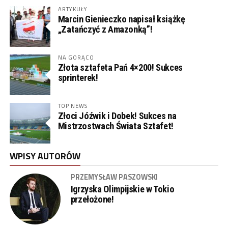
ARTYKUŁY
Marcin Gienieczko napisał książkę
„Zatańczyć z Amazonką”!
NA GORĄCO
Złota sztafeta Pań 4×200! Sukces
sprinterek!
TOP NEWS
Złoci Jóźwik i Dobek! Sukces na
Mistrzostwach Świata Sztafet!
WPISY AUTORÓW
PRZEMYSŁAW PASZOWSKI
Igrzyska Olimpijskie w Tokio
przełożone!