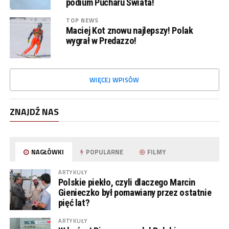
podium Pucharu Świata!
TOP NEWS
Maciej Kot znowu najlepszy! Polak
wygrał w Predazzo!
WIĘCEJ WPISÓW
ZNAJDŹ NAS
NAGŁÓWKI
POPULARNE
FILMY
ARTYKUŁY
Polskie piekło, czyli dlaczego Marcin
Gienieczko był pomawiany przez ostatnie
pięć lat?
ARTYKUŁY