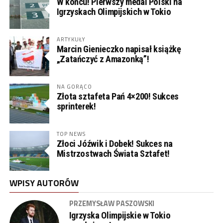
W końcu! Pierwszy medal Polski na
Igrzyskach Olimpijskich w Tokio
ARTYKUŁY
Marcin Gienieczko napisał książkę
„Zatańczyć z Amazonką”!
NA GORĄCO
Złota sztafeta Pań 4×200! Sukces
sprinterek!
TOP NEWS
Złoci Jóźwik i Dobek! Sukces na
Mistrzostwach Świata Sztafet!
WPISY AUTORÓW
PRZEMYSŁAW PASZOWSKI
Igrzyska Olimpijskie w Tokio