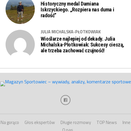
Historyczny medal Damiana
Iskrzyckiego. „Rozpiera nas duma i
radość”
JULIA MICHALSKA-PŁOTKOWIAK
Wioślarze najlepiej od dekady. Julia
Michalska-Płotkowiak: Sukcesy cieszą,
ale trzeba zachować czujność!
Na gorąco
Głos ekspertów
Długie rozmowy
TOP News
Inne
O nas