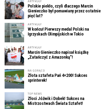
ARTYKUŁY
Polskie piekło, czyli dlaczego Marcin
Gienieczko był pomawiany przez ostatnie
pięć lat?
ARTYKUŁY
W końcu! Pierwszy medal Polski na
Igrzyskach Olimpijskich w Tokio
ARTYKUŁY
Marcin Gienieczko napisał książkę
„Zatańczyć z Amazonką”!
NA GORĄCO
Złota sztafeta Pań 4×200! Sukces
sprinterek!
TOP NEWS
Złoci Jóźwik i Dobek! Sukces na
Mistrzostwach Świata Sztafet!