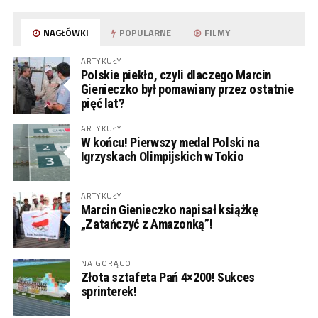
NAGŁÓWKI
POPULARNE
FILMY
ARTYKUŁY
Polskie piekło, czyli dlaczego Marcin
Gienieczko był pomawiany przez ostatnie
pięć lat?
ARTYKUŁY
W końcu! Pierwszy medal Polski na
Igrzyskach Olimpijskich w Tokio
ARTYKUŁY
Marcin Gienieczko napisał książkę
„Zatańczyć z Amazonką”!
NA GORĄCO
Złota sztafeta Pań 4×200! Sukces
sprinterek!