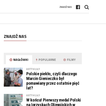
ZNAJDŹ NAS
ZNAJDŹ NAS
NAGŁÓWKI
POPULARNE
FILMY
ARTYKUŁY
Polskie piekło, czyli dlaczego
Marcin Gienieczko był
pomawiany przez ostatnie pięć
lat?
ARTYKUŁY
W końcu! Pierwszy medal Polski
na Igrzyskach Olimpijskich w