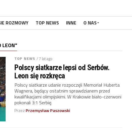
GIE ROZMOWY
TOP NEWS
INNE
O NAS
 LEON"
TOP NEWS
/ 7 lat ago
Polscy siatkarze lepsi od Serbów.
Leon się rozkręca
Polscy siatkarze udanie rozpoczęli Memoriał Huberta
Wagnera, będący ostatnim sprawdzianem przed
kwalifikacjami olimpijskimi. W Krakowie biało-czerwoni
pokonali 3:1 Serbię.
Przez
Przemysław Paszowski