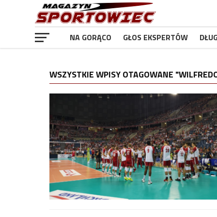
NA GORĄCO
GŁOS EKSPERTÓW
DŁU
WSZYSTKIE WPISY OTAGOWANE "WILFREDO