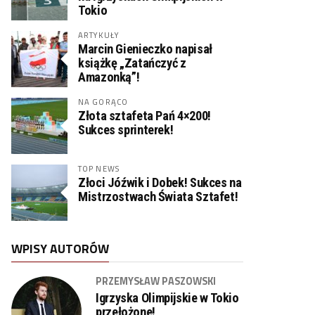
Tokio
ARTYKUŁY
Marcin Gienieczko napisał
książkę „Zatańczyć z
Amazonką”!
NA GORĄCO
Złota sztafeta Pań 4×200!
Sukces sprinterek!
TOP NEWS
Złoci Jóźwik i Dobek! Sukces na
Mistrzostwach Świata Sztafet!
WPISY AUTORÓW
PRZEMYSŁAW PASZOWSKI
Igrzyska Olimpijskie w Tokio
przełożone!