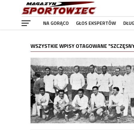
NA GORĄCO
GŁOS EKSPERTÓW
DŁU
WSZYSTKIE WPISY OTAGOWANE "SZCZĘSN