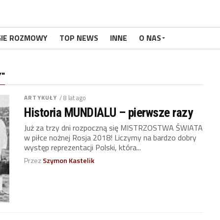
GIE ROZMOWY
TOP NEWS
INNE
O NAS
Y"
ARTYKUŁY
/ 8 lat ago
Historia MUNDIALU – pierwsze razy
Już za trzy dni rozpoczną się MISTRZOSTWA ŚWIATA
w piłce nożnej Rosja 2018! Liczymy na bardzo dobry
występ reprezentacji Polski, która...
Przez
Szymon Kastelik