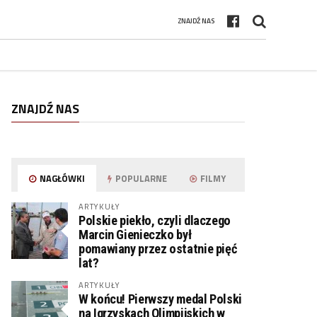
ZNAJDŹ NAS
ZNAJDŹ NAS
NAGŁÓWKI
POPULARNE
FILMY
ARTYKUŁY
Polskie piekło, czyli dlaczego
Marcin Gienieczko był
pomawiany przez ostatnie pięć
lat?
ARTYKUŁY
W końcu! Pierwszy medal Polski
na Igrzyskach Olimpijskich w