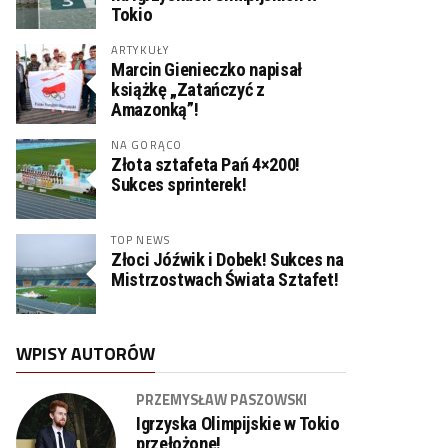
Tokio
ARTYKUŁY
Marcin Gienieczko napisał
książkę „Zatańczyć z
Amazonką”!
NA GORĄCO
Złota sztafeta Pań 4×200!
Sukces sprinterek!
TOP NEWS
Złoci Jóźwik i Dobek! Sukces na
Mistrzostwach Świata Sztafet!
WPISY AUTORÓW
PRZEMYSŁAW PASZOWSKI
Igrzyska Olimpijskie w Tokio
przełożone!