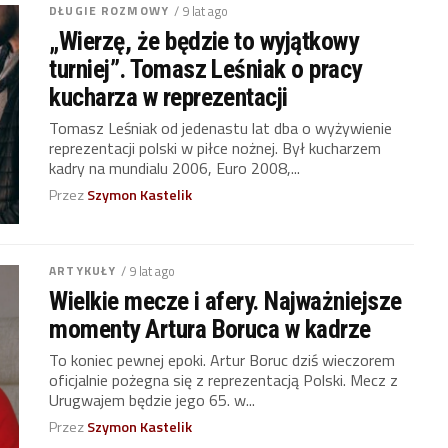
DŁUGIE ROZMOWY
/ 9 lat ago
„Wierzę, że będzie to wyjątkowy
turniej”. Tomasz Leśniak o pracy
kucharza w reprezentacji
Tomasz Leśniak od jedenastu lat dba o wyżywienie
reprezentacji polski w piłce nożnej. Był kucharzem
kadry na mundialu 2006, Euro 2008,...
Przez
Szymon Kastelik
ARTYKUŁY
/ 9 lat ago
Wielkie mecze i afery. Najważniejsze
momenty Artura Boruca w kadrze
To koniec pewnej epoki. Artur Boruc dziś wieczorem
oficjalnie pożegna się z reprezentacją Polski. Mecz z
Urugwajem będzie jego 65. w...
Przez
Szymon Kastelik