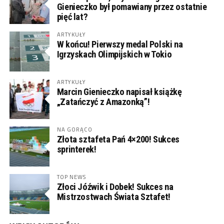
Gienieczko był pomawiany przez ostatnie
pięć lat?
ARTYKUŁY
W końcu! Pierwszy medal Polski na
Igrzyskach Olimpijskich w Tokio
ARTYKUŁY
Marcin Gienieczko napisał książkę
„Zatańczyć z Amazonką”!
NA GORĄCO
Złota sztafeta Pań 4×200! Sukces
sprinterek!
TOP NEWS
Złoci Jóźwik i Dobek! Sukces na
Mistrzostwach Świata Sztafet!