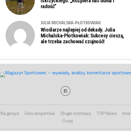
Iskrzyckiego. „Rozpiera nas duma i
radość”
JULIA MICHALSKA-PŁOTKOWIAK
Wioślarze najlepiej od dekady. Julia
Michalska-Płotkowiak: Sukcesy cieszą,
ale trzeba zachować czujność!
Na gorąco
Głos ekspertów
Długie rozmowy
TOP News
Inne
O nas