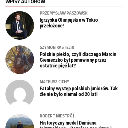
WPISY AUTORÓW
PRZEMYSŁAW PASZOWSKI
Igrzyska Olimpijskie w Tokio
przełożone!
SZYMON KASTELIK
Polskie piekło, czyli dlaczego Marcin
Gienieczko był pomawiany przez
ostatnie pięć lat?
MATEUSZ CICHY
Fatalny występ polskich juniorów. Tak
źle nie było niemal od 20 lat!
ROBERT NIESTRÓJ
Historyczny medal Damiana