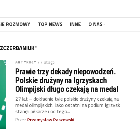
GIE ROZMOWY
TOP NEWS
INNE
O NAS
ZCZERBANIUK"
ARTYKUŁY
/ 7 lat ago
Prawie trzy dekady niepowodzeń.
Polskie drużyny na Igrzyskach
Olimpijski długo czekają na medal
27 lat – dokładnie tyle polskie drużyny czekają na
medal olimpijskich. Jako ostatni na podium Igrzysk
stanęli piłkarze i od tego...
Przez
Przemysław Paszowski