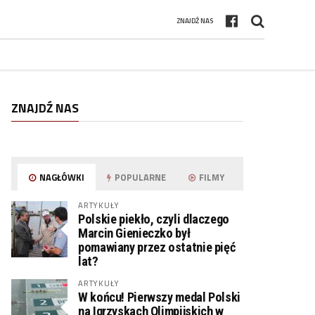
ZNAJDŹ NAS
ZNAJDŹ NAS
NAGŁÓWKI
POPULARNE
FILMY
ARTYKUŁY
Polskie piekło, czyli dlaczego
Marcin Gienieczko był
pomawiany przez ostatnie pięć
lat?
ARTYKUŁY
W końcu! Pierwszy medal Polski
na Igrzyskach Olimpijskich w