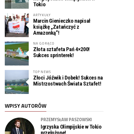
Tokio
ARTYKUŁY
Marcin Gienieczko napisał
książkę „Zatańczyć z
Amazonką”!
NA GORĄCO
Złota sztafeta Pań 4×200!
Sukces sprinterek!
TOP NEWS
Złoci Jóźwik i Dobek! Sukces na
Mistrzostwach Świata Sztafet!
WPISY AUTORÓW
PRZEMYSŁAW PASZOWSKI
Igrzyska Olimpijskie w Tokio
przełożone!