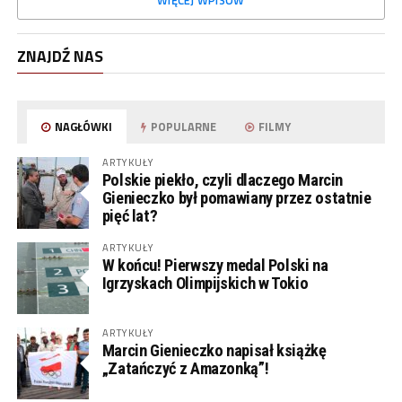
WIĘCEJ WPISÓW
ZNAJDŹ NAS
NAGŁÓWKI
POPULARNE
FILMY
ARTYKUŁY
Polskie piekło, czyli dlaczego Marcin
Gienieczko był pomawiany przez ostatnie
pięć lat?
ARTYKUŁY
W końcu! Pierwszy medal Polski na
Igrzyskach Olimpijskich w Tokio
ARTYKUŁY
Marcin Gienieczko napisał książkę
„Zatańczyć z Amazonką”!