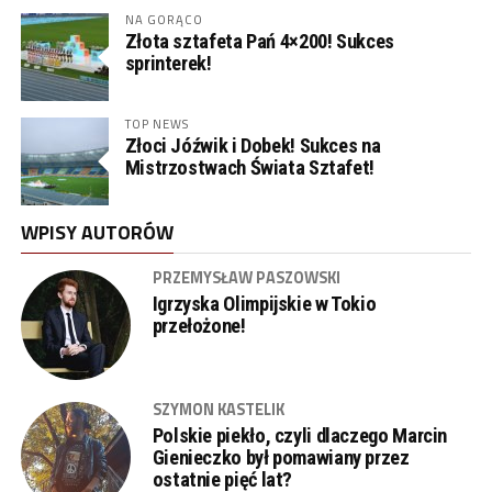
NA GORĄCO
Złota sztafeta Pań 4×200! Sukces
sprinterek!
TOP NEWS
Złoci Jóźwik i Dobek! Sukces na
Mistrzostwach Świata Sztafet!
WPISY AUTORÓW
PRZEMYSŁAW PASZOWSKI
Igrzyska Olimpijskie w Tokio
przełożone!
SZYMON KASTELIK
Polskie piekło, czyli dlaczego Marcin
Gienieczko był pomawiany przez
ostatnie pięć lat?