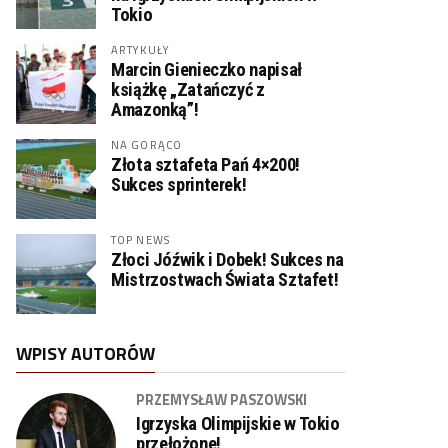
Tokio
ARTYKUŁY
Marcin Gienieczko napisał
książkę „Zatańczyć z
Amazonką”!
NA GORĄCO
Złota sztafeta Pań 4×200!
Sukces sprinterek!
TOP NEWS
Złoci Jóźwik i Dobek! Sukces na
Mistrzostwach Świata Sztafet!
WPISY AUTORÓW
PRZEMYSŁAW PASZOWSKI
Igrzyska Olimpijskie w Tokio
przełożone!