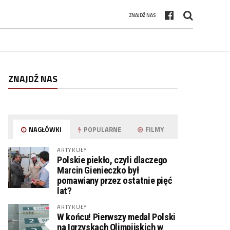
ZNAJDŹ NAS
ZNAJDŹ NAS
NAGŁÓWKI
POPULARNE
FILMY
ARTYKUŁY
Polskie piekło, czyli dlaczego
Marcin Gienieczko był
pomawiany przez ostatnie pięć
lat?
ARTYKUŁY
W końcu! Pierwszy medal Polski
na Igrzyskach Olimpijskich w