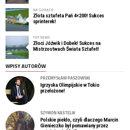
NA GORĄCO
Złota sztafeta Pań 4×200! Sukces
sprinterek!
TOP NEWS
Złoci Jóźwik i Dobek! Sukces na
Mistrzostwach Świata Sztafet!
WPISY AUTORÓW
PRZEMYSŁAW PASZOWSKI
Igrzyska Olimpijskie w Tokio
przełożone!
SZYMON KASTELIK
Polskie piekło, czyli dlaczego Marcin
Gienieczko był pomawiany przez