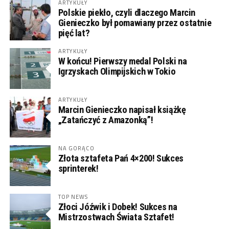
ARTYKUŁY
Polskie piekło, czyli dlaczego Marcin
Gienieczko był pomawiany przez ostatnie
pięć lat?
ARTYKUŁY
W końcu! Pierwszy medal Polski na
Igrzyskach Olimpijskich w Tokio
ARTYKUŁY
Marcin Gienieczko napisał książkę
„Zatańczyć z Amazonką”!
NA GORĄCO
Złota sztafeta Pań 4×200! Sukces
sprinterek!
TOP NEWS
Złoci Jóźwik i Dobek! Sukces na
Mistrzostwach Świata Sztafet!