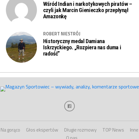
Wśród Indian i narkotykowych piratów –
czyli jak Marcin Gienieczko przepłynął
Amazonkę
ROBERT NIESTRÓJ
Historyczny medal Damiana
Iskrzyckiego. „Rozpiera nas duma i
radość”
Na gorąco
Głos ekspertów
Długie rozmowy
TOP News
Inne
O nas